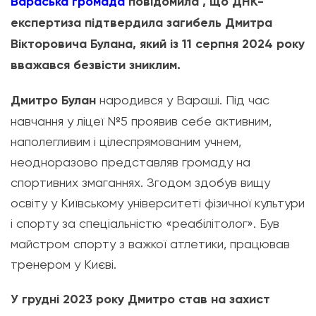
Вараська громада
повідомила , що ДНК-
експертиза підтвердила загибель Дмитра
Вікторовича Булана, який із 11 серпня 2024 року
вважався безвісти зниклим.
Дмитро Булан
народився у Вараші. Під час
навчання у ліцеї №5 проявив себе активним,
наполегливим і цілеспрямованим учнем,
неодноразово представляв громаду на
спортивних змаганнях. Згодом здобув вищу
освіту у Київському університеті фізичної культури
і спорту за спеціальністю «реабілітолог». Був
майстром спорту з важкої атлетики, працював
тренером у Києві.
У грудні 2023 року Дмитро став на захист