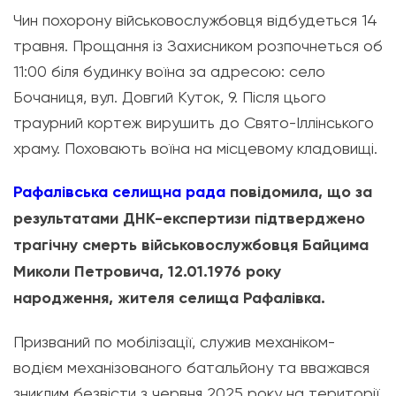
Чин похорону військовослужбовця відбудеться 14
травня. Прощання із Захисником розпочнеться об
11:00 біля будинку воїна за адресою: село
Бочаниця, вул. Довгий Куток, 9. Після цього
траурний кортеж вирушить до Свято-Іллінського
храму. Поховають воїна на місцевому кладовищі.
Рафалівська селищна рада
повідомила, що за
результатами ДНК-експертизи підтверджено
трагічну смерть військовослужбовця Байцима
Миколи Петровича, 12.01.1976 року
народження, жителя селища Рафалівка.
Призваний по мобілізації, служив механіком-
водієм механізованого батальйону та вважався
зниклим безвісти з червня 2025 року на території