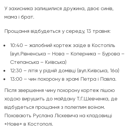
У захисника залишилися дружина, двоє синів,
мама і брат.
Прощання відбудеться у середу, 13 травня:
10:40 – жалобний кортеж заїде в Костопіль
(вул.Рівненська – Нова – Коперника – Бурова –
Степанська – Київська)
12:30 – літія у рідній домівці (вул.Київська, 16а)
13:00 – чин похорону в храмі Петра і Павла.
Після звершення чину похорону кортеж пішою
ходою вирушить до майдану Т.Г.Шевченка, де
відбудеться прощання з полеглим воїном.
Поховають Руслана Ліскевича на кладовищі
«Нове» в Костополі.