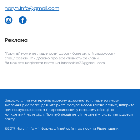
horyn.info@gmail.com
Реклама
*Горинь* може не лише розміщувати банери, а й створювати
спецпроекти. Ми дбаємо про ефективність реклами.
Ви можете надіслати листа на innasobko22@gmail.com
Використання матеріалів порталу дозволяється лише за умови
вказання джерела: для інтернет-ресурсів обов’язкове пряме, відкрите
для пошукових систем гіперпосилання у першому абзаці на
конкретний матеріал. При публікації не в Інтернеті – вказання адреси
сайту.
©2019. Horyn.info – інформаційний сайт про новини Рівненщини.