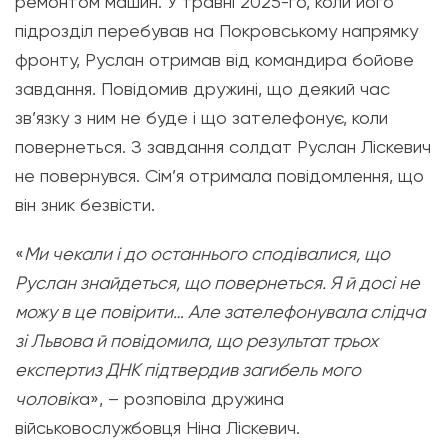
ремонтом машин. У травні 2025-го, коли його
підрозділ перебував на Покровському напрямку
фронту, Руслан отримав від командира бойове
завдання. Повідомив дружині, що деякий час
зв’язку з ним не буде і що зателефонує, коли
повернеться. З завдання солдат Руслан Ліскевич
не повернувся. Сім’я отримала повідомлення, що
він зник безвісти.
«
Ми чекали і до останнього сподівалися, що
Руслан знайдеться, що повернеться. Я й досі не
можу в це повірити… Але зателефонувала слідча
зі Львова й повідомила, що результат трьох
експертиз ДНК підтвердив загибель мого
чоловік
а», – розповіла дружина
військовослужбовця Ніна Ліскевич.