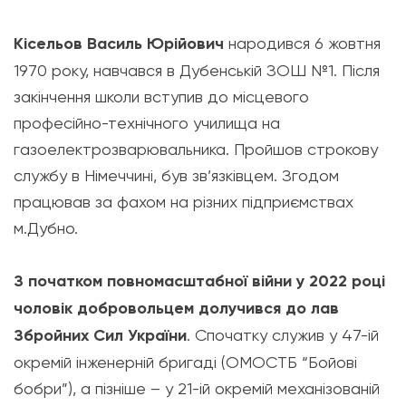
Кісельов Василь Юрійович
народився 6 жовтня
1970 року, навчався в Дубенській ЗОШ №1. Після
закінчення школи вступив до місцевого
професійно-технічного училища на
газоелектрозварювальника. Пройшов строкову
службу в Німеччині, був зв’язківцем. Згодом
працював за фахом на різних підприємствах
м.Дубно.
З початком повномасштабної війни у 2022 році
чоловік добровольцем долучився до лав
Збройних Сил України
. Спочатку служив у 47-ій
окремій інженерній бригаді (ОМОСТБ “Бойові
бобри”), а пізніше – у 21-ій окремій механізованій