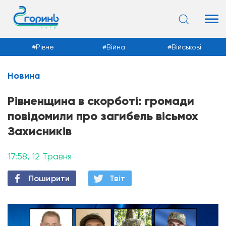
е
Війна
Військові
Суспільств
Новина
Новини
Рівненщина в скорботі: громади
повідомили про загибель вісьмох
Захисників
17:58, 12 Травня
Поширити
Твiт