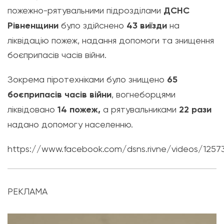
пожежно-рятувальними підрозділами
ДСНС
Рівненщини
було здійснено
43 виїзди
на
ліквідацію пожеж, надання допомоги та знищення
боєприпасів часів війни.
Зокрема піротехніками було знищено
65
боєприпасів часів війни
, вогнеборцями
ліквідовано
14 пожеж,
а рятувальниками
22 рази
надано допомогу населенню.
https://www.facebook.com/dsns.rivne/videos/125
РЕКЛАМА