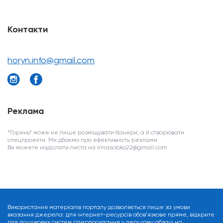
Контакти
horyn.info@gmail.com
Реклама
*Горинь* може не лише розміщувати банери, а й створювати
спецпроекти. Ми дбаємо про ефективність реклами.
Ви можете надіслати листа на innasobko22@gmail.com
Використання матеріалів порталу дозволяється лише за умови
вказання джерела: для інтернет-ресурсів обов’язкове пряме, відкрите
для пошукових систем гіперпосилання у першому абзаці на