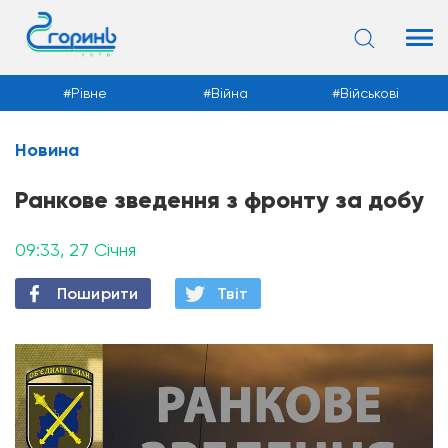
Рівне
Війна
Військові
Новина
Новини
Ранкове зведення з фронту за добу
09:33, 27 Січня
Поширити
Твiт