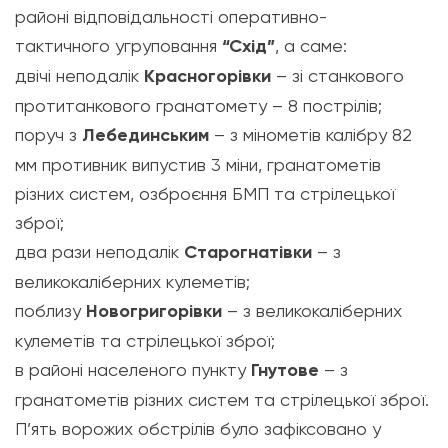
районі відповідальності оперативно-
тактичного
угруповання
“Схід”
, а саме:
двічі неподалік
Красногорівки
– зі станкового
протитанкового гранатомету – 8 пострілів;
поруч з
Лебединським
– з мінометів калібру 82
мм противник випустив 3 міни, гранатометів
різних систем, озброєння БМП та стрілецької
зброї;
два рази неподалік
Старогнатівки
– з
великокаліберних кулеметів;
поблизу
Новогригорівки
– з великокаліберних
кулеметів та стрілецької зброї;
в районі населеного пункту
Гнутове
– з
гранатометів різних систем та стрілецької зброї.
П’ять ворожих обстрілів було зафіксовано у