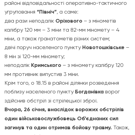
районі відповідальності оперативно-тактичного
угруповання
“Північ”
, а саме:
два рази неподалік
Оріхового
– з мінометів
калібру 120 мм – 3 міни та 82-мм міномету – 4
міни, а також гранатометів різних систем;
двічі поруч населеного пункту
Новотошківське
–
8 мін зі 120-мм міномету;
неподалік
Кримського
– з міномету калібру 120
мм противник випустив 3 міни.
Крім того, о 18.15 в районі ділянки розведення
поблизу населеного пункту
Богданівка
ворог
здійснив обстріл зі стрілецької зброї.
Вчора, 26 січня, внаслідок ворожих обстрілів
один військовослужбовець Об’єднаних сил
загинув та один отримав бойову травму.
Також,