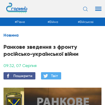
Рівне
Війна
Військові
Новина
Новини
Ранкове зведення з фронту
російсько-української війни
09:32, 07 Серпня
Поширити
Твiт