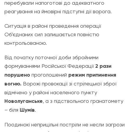
перебували напоготові до адекватного
реагування на ймовірні підступні дії ворога.
Ситуація в районі проведення операції
Об’єднаних сил залишається повністю
контрольованою.
Від початку поточної доби збройними
формуваннями Російської Федерації
2 рази
порушено
проголошений
режим припинення
вогню.
Ворожі провокації зі стрілецької зброї
відмічено у районі населеного пункту
Новолуганське
, а з підствольного гранатомету
– біля
Шумів
.
Поодинокі неприцільні постріли не несли загрози