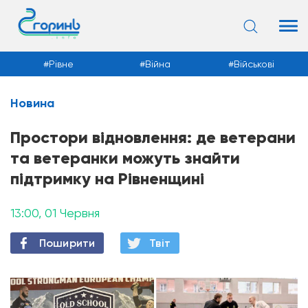
Рівне
Війна
Військові
Новина
Новини
Простори відновлення: де ветерани
та ветеранки можуть знайти
підтримку на Рівненщині
13:00, 01 Червня
Поширити
Твiт