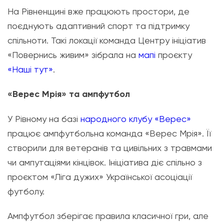
На Рівненщині вже працюють простори, де
поєднують адаптивний спорт та підтримку
спільноти. Такі локації команда Центру ініціатив
«Повернись живим» зібрала на
мапі
проєкту
«Наші тут»
.
«Верес Мрія» та ампфутбол
У Рівному на базі
народного клубу «Верес»
працює ампфутбольна команда «Верес Мрія». Її
створили для ветеранів та цивільних з травмами
чи ампутаціями кінцівок. Ініціатива діє спільно з
проєктом «Ліга дужих» Української асоціації
футболу.
Ампфутбол зберігає правила класичної гри, але