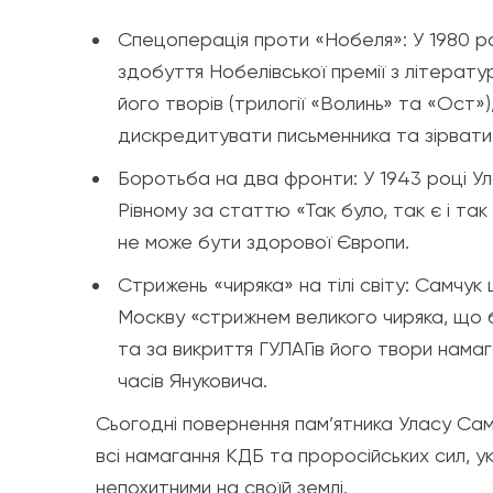
Спецоперація проти «Нобеля»: У 1980 ро
здобуття Нобелівської премії з літерату
його творів (трилогії «Волинь» та «Ост»)
дискредитувати письменника та зірвати
Боротьба на два фронти: У 1943 році У
Рівному за статтю «Так було, так є і так 
не може бути здорової Європи.
Стрижень «чиряка» на тілі світу: Самчук
Москву «стрижнем великого чиряка, що бол
та за викриття ГУЛАГів його твори намаг
часів Януковича.
Сьогодні повернення пам’ятника Уласу Сам
всі намагання КДБ та проросійських сил, 
непохитними на своїй землі.