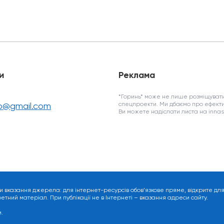
и
Реклама
*Горинь* може не лише розміщувати
fo@gmail.com
спецпроекти. Ми дбаємо про ефекти
Ви можете надіслати листа на inn
и вказання джерела: для інтернет-ресурсів обов’язкове пряме, відкрите дл
ний матеріал. При публікації не в Інтернеті – вказання адреси сайту.
.