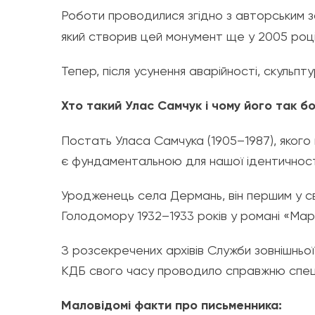
Роботи проводилися згідно з авторським
який створив цей монумент ще у 2005 році
Тепер, після усунення аварійності, скульп
Хто такий Улас Самчук і чому його так б
Постать Уласа Самчука (1905–1987), якого
є фундаментальною для нашої ідентичност
Уродженець села Дермань, він першим у сві
Голодомору 1932–1933 років у романі «Марі
З розсекречених архівів Служби зовнішньої
КДБ свого часу проводило справжню спец
Маловідомі факти про письменника: