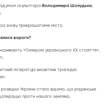
 задумом скульптора
Володимира Шолудька
,
.
тура знову прикрашатиме місто.
оялися вороги?
 називають «Гомером українського XX століття»,
і.
товій літературі висвітлив трагедію
я».
 розвідки України стало відомо, що радянське
операцію проти нашого земляка.