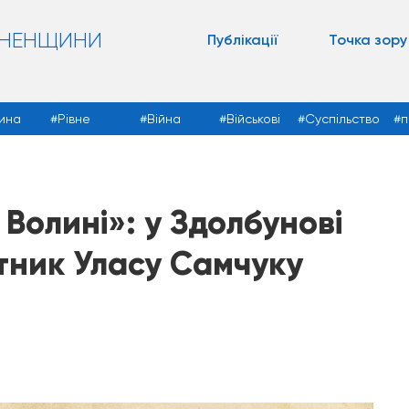
ВНЕНЩИНИ
Публікації
Точка зору
ина
Рівне
Війна
Військові
Суспільство
п
Волині»: у Здолбунові
тник Уласу Самчуку