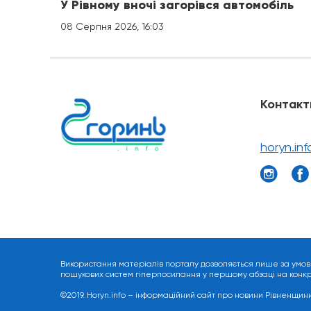
У Рівному вночі загорівся автомобіль
08 Серпня 2026, 16:03
Контакт
horyn.in
Використання матеріалів порталу дозволяється лише за умов
пошукових систем гіперпосилання у першому абзаці на конкрет
©2019. Horyn.info – інформаційний сайт про новини Рівненщини