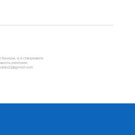
 банери, а й створювати
вність реклами.
asobko22@gmail.com
я