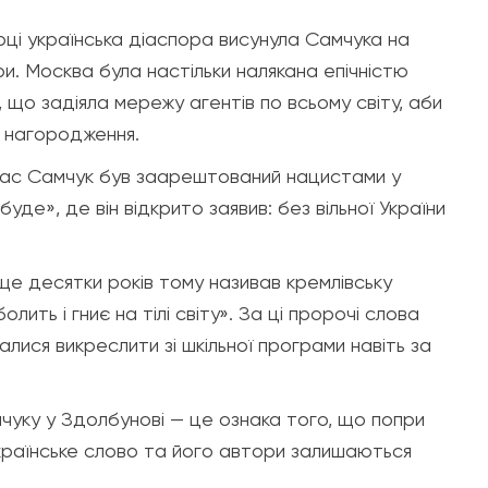
ці українська діаспора висунула Самчука на
ри. Москва була настільки налякана епічністю
, що задіяла мережу агентів по всьому світу, аби
 нагородження.
лас Самчук був заарештований нацистами у
буде», де він відкрито заявив: без вільної України
 ще десятки років тому називав кремлівську
ить і гниє на тілі світу». За ці пророчі слова
алися викреслити зі шкільної програми навіть за
чуку у Здолбунові — це ознака того, що попри
українське слово та його автори залишаються