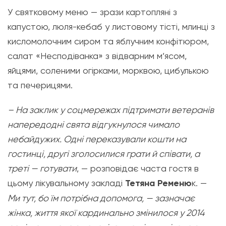
У святковому меню — зрази картопляні з
капустою, люля-кебаб у листовому тісті, млинці з
кисломолочним сиром та яблучним конфітюром,
салат «Несподіванка» з відварним м’ясом,
яйцями, соленими огірками, морквою, цибулькою
та печерицями.
– На заклик у соцмережах підтримати ветеранів
напередодні свята відгукнулося чимало
небайдужих. Одні переказували кошти на
гостинці, другі зголосилися грати й співати, а
треті — готувати
, — розповідає часта гостя в
цьому лікувальному закладі
Тетяна Ременю
к. —
Ми тут, бо їм потрібна допомога, — зазначає
жінка, життя якої кардинально змінилося у 2014