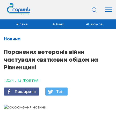
Рівне
Війна
Військові
Новина
Новини
Поранених ветеранів війни
частували святковим обідом на
Рівненщині
12:24, 13 Жовтня
Поширити
Твiт