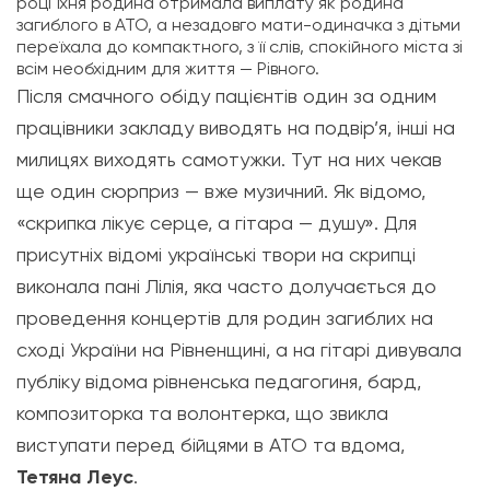
році їхня родина отримала виплату як родина
загиблого в АТО, а незадовго мати-одиначка з дітьми
переїхала до компактного, з її слів, спокійного міста зі
всім необхідним для життя — Рівного.
Після смачного обіду пацієнтів один за одним
працівники закладу виводять на подвір’я, інші на
милицях виходять самотужки. Тут на них чекав
ще один сюрприз — вже музичний. Як відомо,
«скрипка лікує серце, а гітара — душу». Для
присутніх відомі українські твори на скрипці
виконала пані Лілія, яка часто долучається до
проведення концертів для родин загиблих на
сході України на Рівненщині, а на гітарі дивувала
публіку відома рівненська педагогиня, бард,
композиторка та волонтерка, що звикла
виступати перед бійцями в АТО та вдома,
Тетяна Леус
.