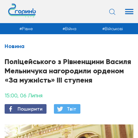
Рівне
Війна
Військові
Новина
Новини
Поліцейського з Рівненщини Василя
Мельничука нагородили орденом
«За мужність» ІІІ ступеня
15:00, 06 Липня
Поширити
Твiт