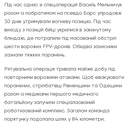
Під час однієї зі спецоперацій Василь Мельничук
разом із побратимом на псевдо Барс упродовж
30 днів утримували вогневу позицію. Під час
виходу з позицій бійці укрилися в закинутому
бліндажі, де потрапили під масований обстріл
шести ворожих FPV-дронів. Обидва захисники
зазнали тяжких поранень.
Рятувальна операція тривала майже добу під
повторними ворожими атаками. Щоб евакуювати
поранених, стрілбатівці Рівненщини та Одещини
разом із медиками першого медичного
батальйону залучили спеціалізований
роботизований комплекс. Загалом команда
порятунку подолала шлях у 84 кілометри.