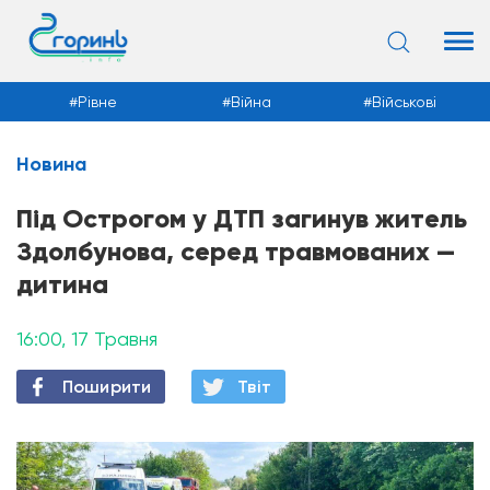
Рівне
Війна
Військові
Новина
Новини
Під Острогом у ДТП загинув житель
Здолбунова, серед травмованих —
дитина
16:00, 17 Травня
Поширити
Твiт