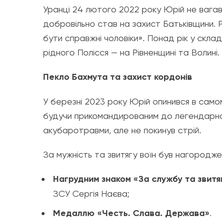
​Уранці 24 лютого 2022 року Юрій не вагавс
добровільно став на захист Батьківщини. 
бути справжні чоловіки». Понад рік у скл
рідного Полісся — на Рівненщині та Волині.
​Пекло Бахмута та захист кордонів
​У березні 2023 року Юрій опинився в само
будучи прикомандированим до легендарної
акубаротравми, але не покинув стрій.
​За мужність та звитягу воїн був нагородже
Нагрудним знаком «За службу та звитяг
ЗСУ Сергія Наєва;
Медаллю «Честь. Слава. Держава»
.