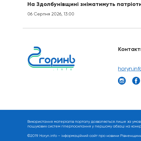
На Здолбунівщині зніматимуть патріот
06 Серпня 2026, 13:00
Контакт
horyn.in
Використання матеріалів порталу дозволяється лише за умов
пошукових систем гіперпосилання у першому абзаці на конкрет
©2019. Horyn.info – інформаційний сайт про новини Рівненщини