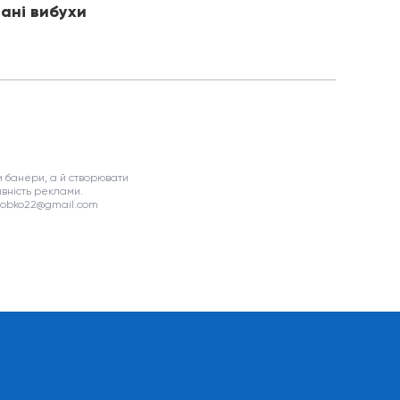
ані вибухи
 банери, а й створювати
вність реклами.
asobko22@gmail.com
я