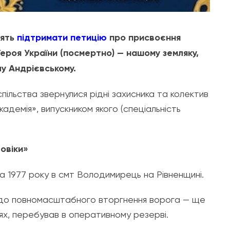
сять
підтримати петицію
про присвоєння
ероя України (посмертно) — нашому земляку,
 Андрієвському.
спільства звернулися рідні захисника та колектив
демія», випускником якого (спеціальність
овіки»
а 1977 року в смт Володимирець на Рівненщині.
го до повномасштабного вторгнення ворога — ще
нях, перебував в оперативному резерві.