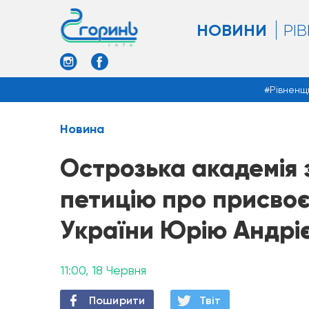
НОВИНИ
РІ
Рівненщ
Новина
Острозька академія 
петицію про присвоє
України Юрію Андрі
11:00, 18 Червня
Поширити
Твiт