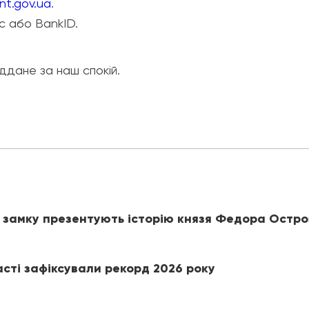
ent.gov.ua
.
с або BankID.
іддане за наш спокій.
 замку презентують історію князя Федора Остро
асті зафіксували рекорд 2026 року