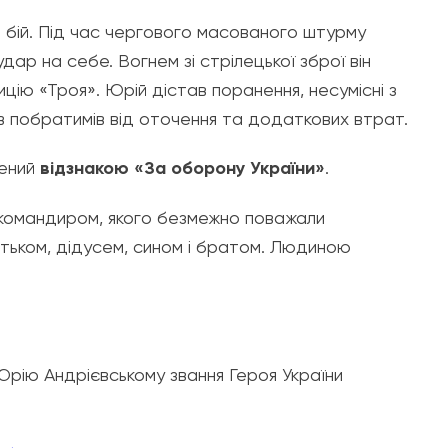
ій бій. Під час чергового масованого штурму
дар на себе. Вогнем зі стрілецької зброї він
ицію «Троя». Юрій дістав поранення, несумісні з
ав побратимів від оточення та додаткових втрат.
жений
відзнакою «За оборону України»
.
м командиром, якого безмежно поважали
атьком, дідусем, сином і братом. Людиною
Юрію Андрієвському звання Героя України