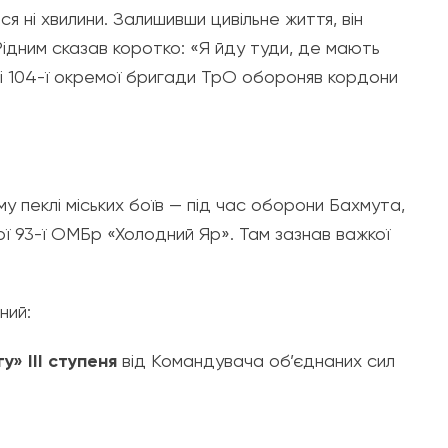
я ні хвилини. Залишивши цивільне життя, він
Рідним сказав коротко: «Я йду туди, де мають
аді 104-ї окремої бригади ТрО обороняв кордони
му пеклі міських боїв — під час оборони Бахмута,
 93-ї ОМБр «Холодний Яр». Там зазнав важкої
ний:
у» III ступеня
від Командувача об’єднаних сил