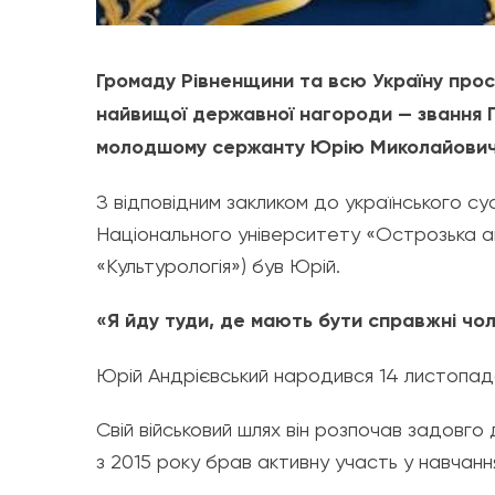
​Громаду Рівненщини та всю Україну про
найвищої державної нагороди — звання Г
молодшому сержанту Юрію Миколайовичу
З відповідним закликом до українського су
Національного університету «Острозька ака
«Культурологія») був Юрій.
«Я йду туди, де мають бути справжні чол
​Юрій Андрієвський народився 14 листопад
Свій військовий шлях він розпочав задов
з 2015 року брав активну участь у навчан