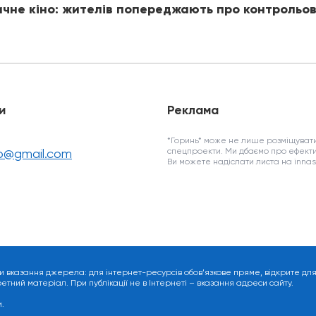
ичне кіно: жителів попереджають про контрольов
и
Реклама
*Горинь* може не лише розміщувати
fo@gmail.com
спецпроекти. Ми дбаємо про ефекти
Ви можете надіслати листа на inn
и вказання джерела: для інтернет-ресурсів обов’язкове пряме, відкрите дл
ний матеріал. При публікації не в Інтернеті – вказання адреси сайту.
.