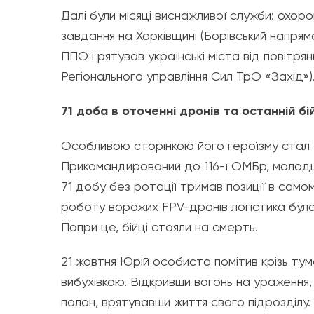
​Далі були місяці виснажливої служби: охо
завдання на Харківщині (Борівський напря
ППО і рятував українські міста від повітр
Регіонального управління Сил ТрО «Захід»)
​71 доба в оточенні дронів та останній бі
​Особливою сторінкою його героїзму стал К
Прикомандирований до 116-ї ОМБр, молод
71 добу без ротації тримав позиції в само
роботу ворожих FPV-дронів логістика була 
Попри це, бійці стояли на смерть.
​21 жовтня Юрій особисто помітив крізь тум
вибухівкою. Відкривши вогонь на ураження,
полон, врятувавши життя свого підрозділу.