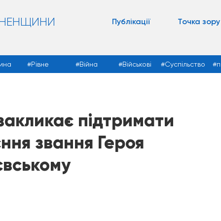
ВНЕНЩИНИ
Публікації
Точка зору
ина
Рівне
Війна
Військові
Суспільство
п
закликає підтримати
ння звання Героя
євському