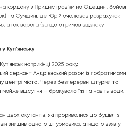
рона кордону з Придністров’ям на Одещині, бойові
мок) та Сумщині, де Юрій очолював розрахунок
яних атак ворога (за що отримав відзнаку
.
й у Куп’янську
уп’янськ наприкінці 2025 року.
ший сержант Андрієвський разом із побратимами
му центрі міста. Через безперервні штурми та
майже відсутня — бракувало їжі та навіть води.
ан двох окупантів, які проривалися до будівлі з
 він знищив одного штурмовика, а іншого взяв у