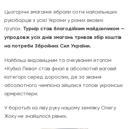
Цьогорічні змагання зібрали сотні найсильніших
рукоборців з усієї України у різних вікових
групах.
Турнір став благодійним майданчиком —
упродовж усіх днів змагань тривав збір коштів
на потреби Збройних Сил України.
Найбільш видовищним та очікуваним етапом
«Кубка Лева» став фінал в абсолютній ваговій
категорії серед дорослих, де за звання
абсолютного чемпіона зійшлися топові українські
армрестлери.
У боротьбі на ліву руку нашому земляку Олегу
Жоху не знайшлося рівних.