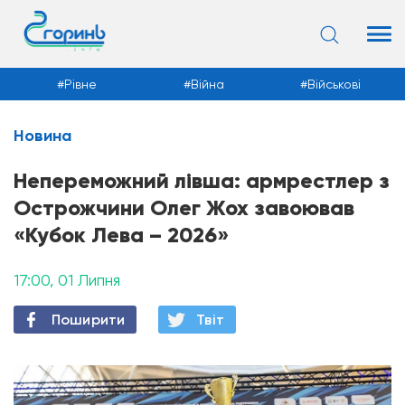
Рівне
Війна
Військові
Новина
Новини
Непереможний лівша: армрестлер з
Острожчини Олег Жох завоював
«Кубок Лева – 2026»
17:00, 01 Липня
Поширити
Твiт