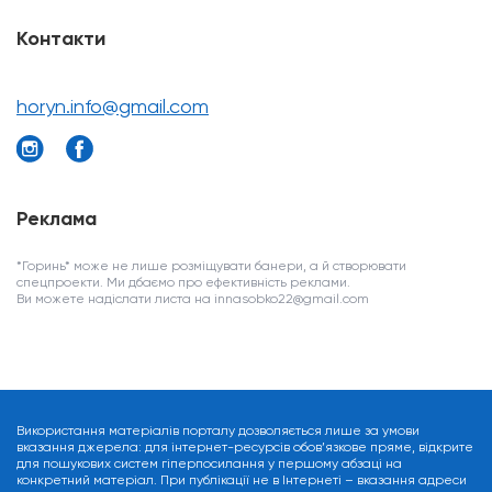
Контакти
horyn.info@gmail.com
Реклама
*Горинь* може не лише розміщувати банери, а й створювати
спецпроекти. Ми дбаємо про ефективність реклами.
Ви можете надіслати листа на innasobko22@gmail.com
Використання матеріалів порталу дозволяється лише за умови
вказання джерела: для інтернет-ресурсів обов’язкове пряме, відкрите
для пошукових систем гіперпосилання у першому абзаці на
конкретний матеріал. При публікації не в Інтернеті – вказання адреси