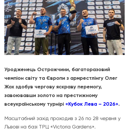
Уродженець Острожчини, багаторазовий
чемпіон світу та Європи з армрестлінгу Олег
Жох здобув чергову яскраву перемогу,
завоювавши золото на престижному
всеукраїнському турнірі
«Кубок Лева – 2026»
.
Масштабний захід проходив з 26 по 28 червня у
Львові на базі ТРЦ «Victoria Gardens».