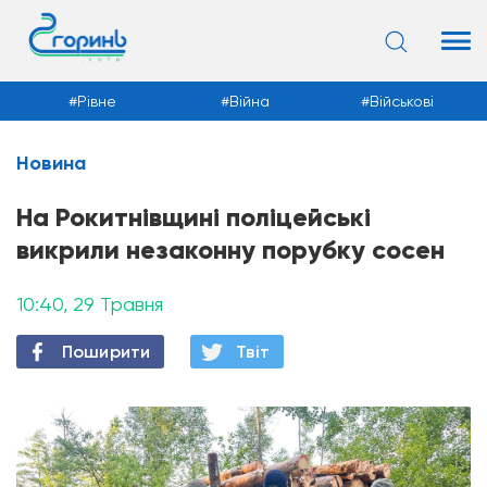
Рівне
Війна
Військові
Новина
Новини
На Рокитнівщині поліцейські
викрили незаконну порубку сосен
10:40, 29 Травня
Поширити
Твiт