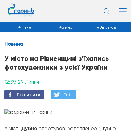
Рівне
Війна
Військові
Новина
Новини
У місто на Рівненщині з’їхались
фотохудожники з усієї України
12:39, 29 Липня
Поширити
Твiт
У місті
Дубно
стартував фотопленер “Дубно