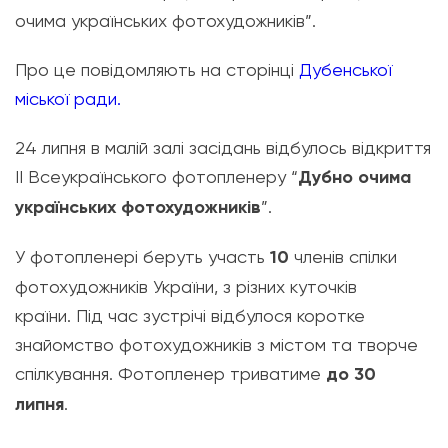
очима українських фотохудожників”.
Про це повідомляють на сторінці
Дубенської
міської ради.
24 липня в малій залі засідань відбулось відкриття
ІІ Всеукраїнського фотопленеру “
Дубно очима
українських фотохудожників
”.
У фотопленері беруть участь
10
членів спілки
фотохудожників України, з різних куточків
країни. Під час зустрічі відбулося коротке
знайомство фотохудожників з містом та творче
спілкування. Фотопленер триватиме
до 30
липня
.