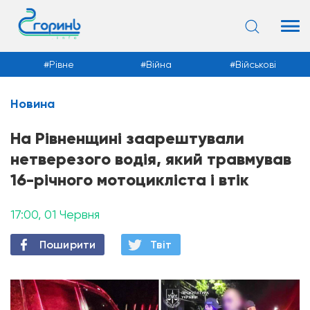
Рівне
Війна
Військові
Новина
Новини
На Рівненщині заарештували
нетверезого водія, який травмував
16-річного мотоцикліста і втік
17:00, 01 Червня
Поширити
Твiт