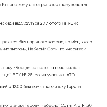
 в Рівненському автотранспортному коледжі
нахиди відбудуться 20 лютого і в інших
-реквієм біля наріжного каменю, на місці якого
ьних змагань, Небесній Сотні та учасникам
о знаку «Борцям за волю та незалежність
ліцеї, ВПУ № 25, могил учасників АТО.
ий о 12.00 біля пам’ятного знаку Героям
ятного знаку Героям Небесної Сотні. А о 14.30