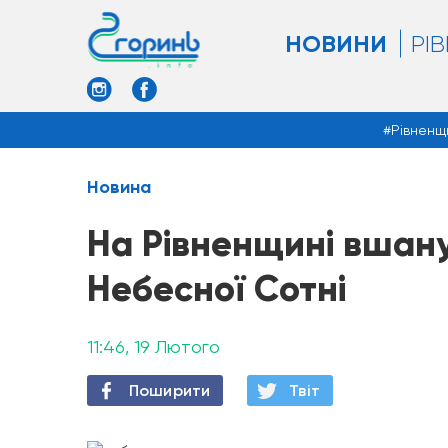
НОВИНИ
РІ
Рівненщ
Новина
На Рівненщині вшану
Небесної Сотні
11:46, 19 Лютого
Поширити
Твiт