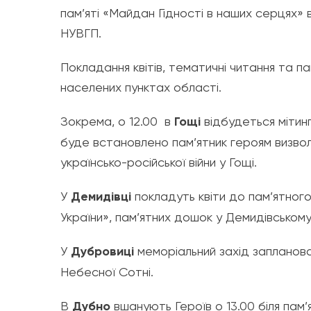
пам’яті «Майдан Гідності в наших серцях»
НУВГП.
Покладання квітів, тематичні читання та па
населених пунктах області.
Зокрема, о 12.00 в
Гощі
відбудеться мітинг
буде встановлено пам’ятник героям визвол
українсько-російської війни у Гощі.
У
Демидівці
покладуть квіти до пам’ятног
України», пам’ятних дошок у Демидівському 
У
Дубровиці
меморіальний захід запланован
Небесної Сотні.
В
Дубно
вшанують Героїв о 13.00 біля пам’