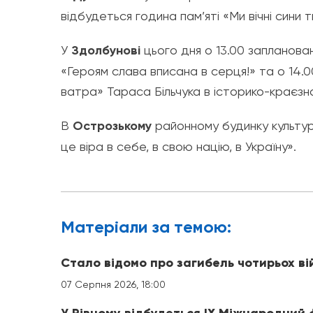
відбудеться година пам’яті «Ми вічні сини т
У
Здолбунові
цього дня о 13.00 запланован
«Героям слава вписана в серця!» та о 14.
ватра» Тараса Більчука в історико-краєзн
В
Острозькому
районному будинку культури
це віра в себе, в свою націю, в Україну».
Матерiали за темою:
Стало відомо про загибель чотирьох ві
07 Серпня 2026, 18:00