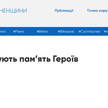
ВНЕНЩИНИ
Публікації
Точка зору
ина
Рівне
Війна
Військові
Суспільство
п
ють пам’ять Героїв