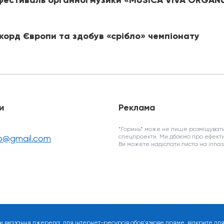
 фестиваль органної музики «MUSICA VIVA ORGA
корд Європи та здобув «срібло» чемпіонату
и
Реклама
*Горинь* може не лише розміщувати
fo@gmail.com
спецпроекти. Ми дбаємо про ефекти
Ви можете надіслати листа на inn
и вказання джерела: для інтернет-ресурсів обов’язкове пряме, відкрите дл