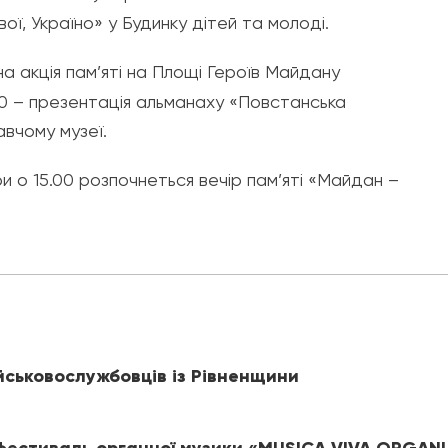
вої, Україно» у Будинку дітей та молоді.
а акція пам’яті на Площі Героїв Майдану
00 – презентація альманаху «Повстанська
авчому музеї.
 о 15.00 розпочнеться вечір пам’яті «Майдан –
йськовослужбовців із Рівненщини