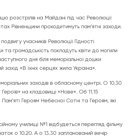
цю розстрілів на Майдані під час Революції
містах Рівненщини проходитимуть пам’ятні заходи.
подвигу учасників Революції Гідності
и та громадськість покладуть квіти до могили
наступного дня біля меморіальної дошки
 захід «В їхніх серцях жила Україна».
моріальних заходів в обласному центрі. О 10.30
 Героїв» на кладовищі «Нове». Об 11.15
 Пам’яті Героям Небесної Сотні та Героям, які
ійному училищі №1 відбудеться перегляд фільму
ток о 10.20. А о 13.30 запланований вечір