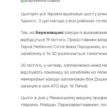
Цьогоріч уся Україна вшановує шосту річни
Гідності. З цієї нагоди у всіх районах та 
Так, на
Березнівщині
заходи із вшанування 
відбудуться 19 лютого. Представники влад
Героя Небесної Сотні Івана Городнюка, а 
загиблому о 14.30 розпочнеться тематичний
20 лютого, у четвер, запланована низка ме
відслужать панахиду за загиблими на «Алеї
меморіальні заходи заплановані біля Дошки
загинули в зоні АТО (вул. 16 Липня).
Цього ж дня у Рівненському вищому профес
«Україна. Майдан. Перезавантаження», поча