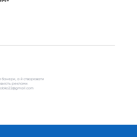
NUM»
 банери, а й створювати
вність реклами.
asobko22@gmail.com
я