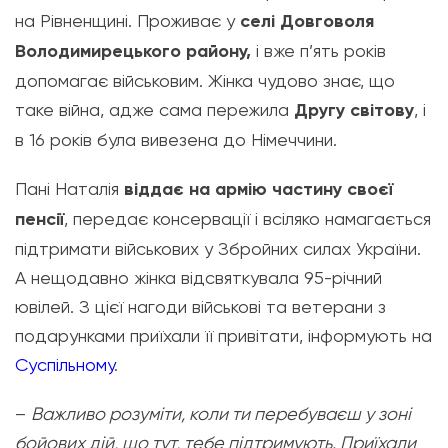
на Рівненщині. Проживає у
селі Довговоля
Володимирецького району,
і вже п’ять років
допомагає військовим. Жінка чудово знає, що
таке війна, адже сама пережила
Другу світову
, і
в 16 років була вивезена до Німеччини.
Пані Наталія
віддає на армію частину своєї
пенсії
, передає консервації і всіляко намагається
підтримати військових у Збройних силах України.
А нещодавно жінка відсвяткувала 95-річний
ювілей. З цієї нагоди військові та ветерани з
подарунками приїхали її привітати, інформують на
Суспільному
.
–
Важливо розуміти, коли ти перебуваєш у зоні
бойових дій, що тут, тебе підтримують. Приїхали