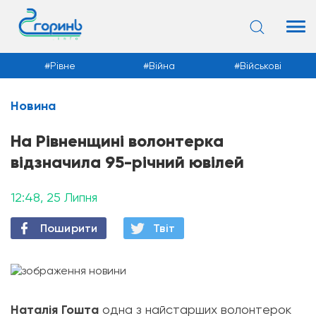
Рівне
Війна
Військові
Новина
Новини
На Рівненщині волонтерка
відзначила 95-річний ювілей
12:48, 25 Липня
Поширити
Твiт
Наталія Гошта
одна з найстарших волонтерок