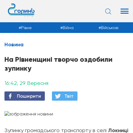
Рівне
Війна
Військові
Новина
Новини
На Рівненщині творчо оздобили
зупинку
16:42, 29 Вересня
Поширити
Твiт
Зупинку громадського транспорту в селі
Локниці