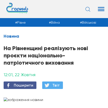
Рівне
Війна
Військові
Новина
Новини
На Рівненщині реалізують нові
проєкти національно-
патріотичного виховання
12:01, 22 Жовтня
Поширити
Твiт