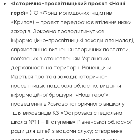
«Історично-просвітницький проєкт «Наші
герої»
(ГО «Фонд молодіжних ініціатив
«Крила») – проєкт передбачає втілення низки
заходів. Зокрема проводитимуться
інформаційно-просвітницькі заходи для молоді,
спрямовані на вивчення історичних постатей,
пов’язаних з становленням Української
державності на території Рівненщини.
Йдеться про такі заходи: історично-
просвітницькі подорожі областю; видання
інформаційної брошури «Наші герої»;
проведення військово-історичного вишколу
для вихованців КЗ «Острозька спеціальна
школа №1 І – ІІІ ступенів» Рівненської обласної
ради для дітей з вадами слуху; створення
електронної фотопрезентації визначних