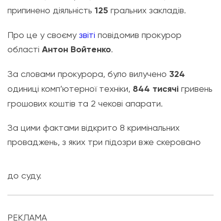
припинено діяльність
125
гральних закладів.
Про це у своєму
звіті
повідомив прокурор
області
Антон Войтенко
.
За словами прокурора, було вилучено
324
одиниці комп’ютерної техніки,
844 тисячі
гривень
грошових коштів та 2 чекові апарати.
За цими фактами відкрито 8 кримінальних
проваджень, з яких три підозри вже скеровано
до суду.
РЕКЛАМА