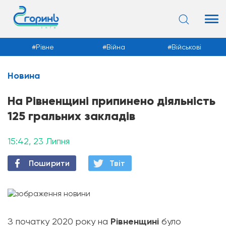
Рівне
Війна
Військові
Новина
Новини
На Рівненщині припинено діяльність
125 гральних закладів
15:42, 23 Липня
Поширити
Твiт
З початку 2020 року на
Рівненщині
було