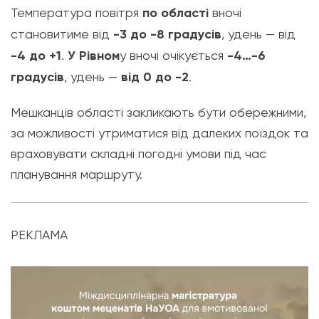
Температура повітря
по області
вночі
становитиме від
-3 до -8 градусів
, удень — від
-4 до +1
.
У Рівном
у вночі очікується
-4…-6
градусів
, удень —
від 0 до -2
.
Мешканців області закликають бути обережними,
за можливості утриматися від далеких поїздок та
враховувати складні погодні умови під час
планування маршруту.
РЕКЛАМА