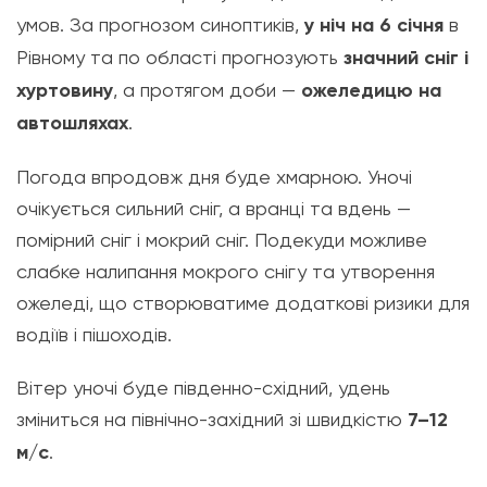
умов. За прогнозом синоптиків,
у ніч на 6 січня
в
Рівному та по області прогнозують
значний сніг і
хуртовину
, а протягом доби —
ожеледицю на
автошляхах
.
Погода впродовж дня буде хмарною. Уночі
очікується сильний сніг, а вранці та вдень —
помірний сніг і мокрий сніг. Подекуди можливе
слабке налипання мокрого снігу та утворення
ожеледі, що створюватиме додаткові ризики для
водіїв і пішоходів.
Вітер уночі буде південно-східний, удень
зміниться на північно-західний зі швидкістю
7–12
м/с
.