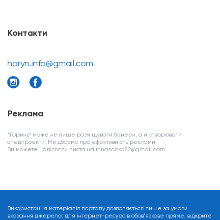
Контакти
horyn.info@gmail.com
Реклама
*Горинь* може не лише розміщувати банери, а й створювати
спецпроекти. Ми дбаємо про ефективність реклами.
Ви можете надіслати листа на innasobko22@gmail.com
Використання матеріалів порталу дозволяється лише за умови
вказання джерела: для інтернет-ресурсів обов’язкове пряме, відкрите