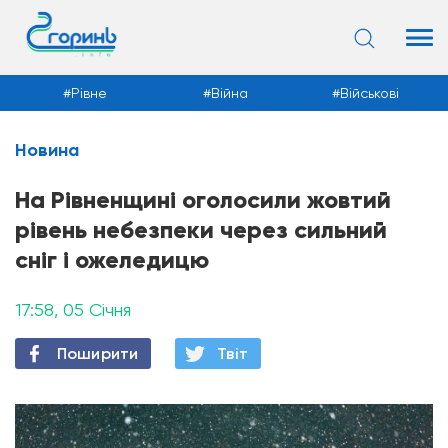
Рівне
Війна
Військові
Новина
Новини
На Рівненщині оголосили жовтий
рівень небезпеки через сильний
сніг і ожеледицю
17:58, 05 Січня
Поширити
Твiт