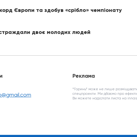
корд Європи та здобув «срібло» чемпіонату
постраждали двоє молодих людей
и
Реклама
*Горинь* може не лише розміщувати
fo@gmail.com
спецпроекти. Ми дбаємо про ефекти
Ви можете надіслати листа на inn