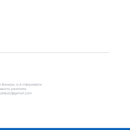
 банери, а й створювати
вність реклами.
asobko22@gmail.com