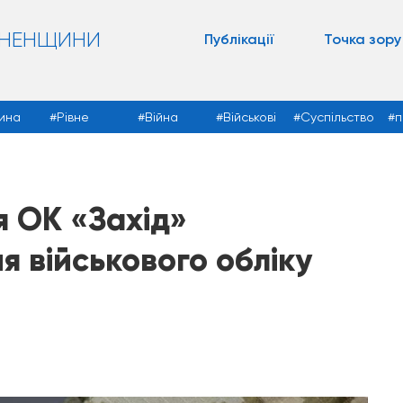
ВНЕНЩИНИ
Публікації
Точка зору
ина
Рівне
Війна
Військові
Суспільство
п
я ОК «Захід»
я військового обліку