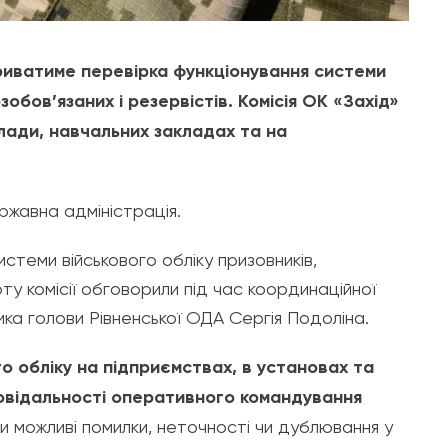
риватиме перевірка функціонування системи
зобов’язаних і резервістів. Комісія ОК «Захід»
лади, навчальних закладах та на
жавна адміністрація.
стеми військового обліку призовників,
ту комісії обговорили під час координаційної
ка голови Рівненської ОДА Сергія Подоліна.
го обліку на підприємствах, в установах та
дповідальності оперативного командування
и можливі помилки, неточності чи дублювання у