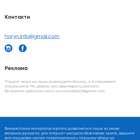
Контакти
horyn.info@gmail.com
Реклама
*Горинь* може не лише розміщувати банери, а й створювати
спецпроекти. Ми дбаємо про ефективність реклами.
Ви можете надіслати листа на innasobko22@gmail.com
Використання матеріалів порталу дозволяється лише за умови
вказання джерела: для інтернет-ресурсів обов’язкове пряме, відкрите
для пошукових систем гіперпосилання у першому абзаці на