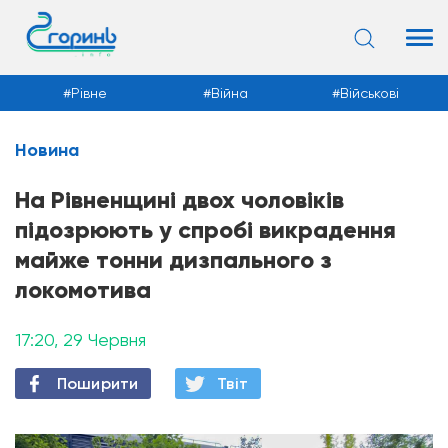
Рівне
Війна
Військові
Новина
Новини
На Рівненщині двох чоловіків
підозрюють у спробі викрадення
майже тонни дизпального з
локомотива
17:20, 29 Червня
Поширити
Твiт