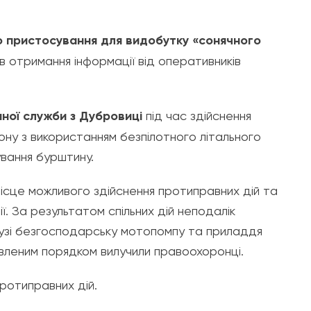
о пристосування для видобутку «сонячного
 отримання інформації від оперативників
ної служби з Дубровиці
під час здійснення
ну з використанням безпілотного літального
вання бурштину.
ісце можливого здійснення протиправних дій та
ії. За результатом спільних дій неподалік
музі безгосподарську мотопомпу та приладдя
овленим порядком вилучили правоохоронці.
ротиправних дій.