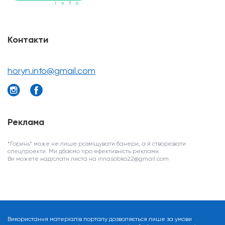
Контакти
horyn.info@gmail.com
Реклама
*Горинь* може не лише розміщувати банери, а й створювати
спецпроекти. Ми дбаємо про ефективність реклами.
Ви можете надіслати листа на innasobko22@gmail.com
Використання матеріалів порталу дозволяється лише за умови