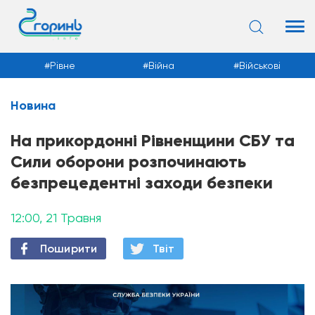
Рівне
Війна
Військові
Новина
Новини
На прикордонні Рівненщини СБУ та
Сили оборони розпочинають
безпрецедентні заходи безпеки
12:00, 21 Травня
Поширити
Твiт