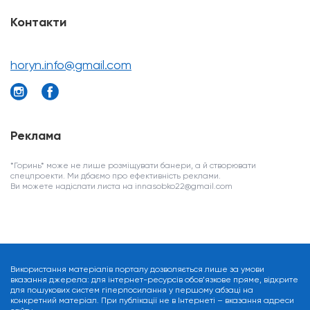
Контакти
horyn.info@gmail.com
Реклама
*Горинь* може не лише розміщувати банери, а й створювати
спецпроекти. Ми дбаємо про ефективність реклами.
Ви можете надіслати листа на innasobko22@gmail.com
Використання матеріалів порталу дозволяється лише за умови
вказання джерела: для інтернет-ресурсів обов’язкове пряме, відкрите
для пошукових систем гіперпосилання у першому абзаці на
конкретний матеріал. При публікації не в Інтернеті – вказання адреси