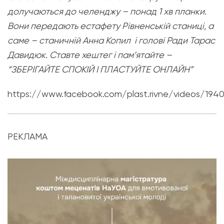
долучаються до челенджу – понад 1 хв планки.
Вони передають естафету Рівненській станиці, а
саме – станичній Анна Копил і голові Ради Тарас
Давидюк.
Ставте хештег і пам’ятайте –
“ЗБЕРІГАЙТЕ СПОКІЙ І ПЛАСТУЙТЕ ОНЛАЙН”
https://www.facebook.com/plast.rivne/videos/19
РЕКЛАМА