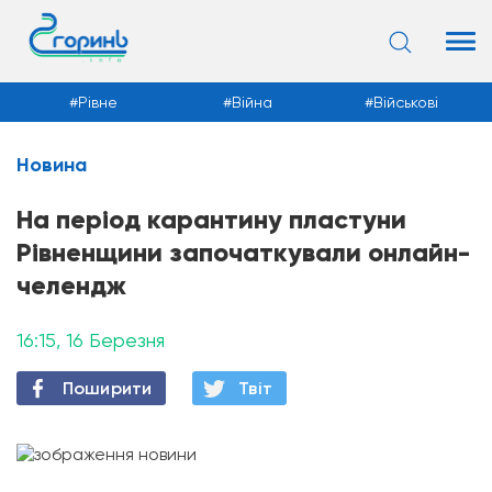
Рівне
Війна
Військові
Новина
Новини
На період карантину пластуни
Рівненщини започаткували онлайн-
челендж
16:15, 16 Березня
Поширити
Твiт