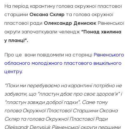
На період карантину голова окружної пластової
старшини
Оксана Скляр
та голова окружної
пластової ради
Олександр Денисюк
Рівненської
округи започаткували челендж
“Понад хвилина
у планці”.
Про це вони повідомили на сторінці
Рівненського
обласного молодіжного пластового вишкільного
центру.
“Поки ми перебуваємо на карантині потрібно не
забувати, що “пластун дбає про своє здоров’я” і
“пластун завжди доброї гадки”.
Саме тому
голова Окружної Пластової Старшини Оксана
Скляр та голова Окружної Пластової Ради
Oleksandr Denysiuk Рівненської округи першими