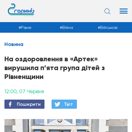
Рівне
Війна
Військові
Новина
Новини
На оздоровлення в «Артек»
вирушила п’ята група дітей з
Рівненщини
12:00, 07 Червня
Поширити
Твiт