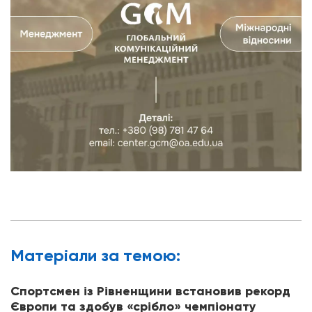
Матерiали за темою:
Спортсмен із Рівненщини встановив рекорд
Європи та здобув «срібло» чемпіонату