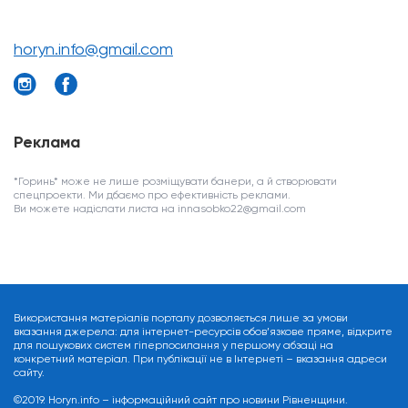
horyn.info@gmail.com
Реклама
*Горинь* може не лише розміщувати банери, а й створювати
спецпроекти. Ми дбаємо про ефективність реклами.
Ви можете надіслати листа на innasobko22@gmail.com
Використання матеріалів порталу дозволяється лише за умови
вказання джерела: для інтернет-ресурсів обов’язкове пряме, відкрите
для пошукових систем гіперпосилання у першому абзаці на
конкретний матеріал. При публікації не в Інтернеті – вказання адреси
сайту.
©2019. Horyn.info – інформаційний сайт про новини Рівненщини.