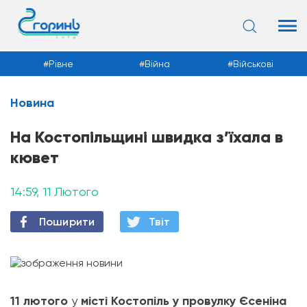
Рівне
Війна
Військові
Новина
Новини
На Костопільщині швидка з’їхала в
кювет
14:59, 11 Лютого
Поширити
Твiт
11 лютого
у
місті Костопіль у провулку Єсеніна