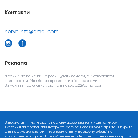
Контакти
horyn.info@gmail.com
Реклама
*Горинь* може не лише розміщувати банери, а й створювати
спецпроекти. Ми дбаємо про ефективність реклами.
Ви можете надіслати листа на innasobko22@gmail.com
Використання матеріалів порталу дозволяється лише за умови
вказання джерела: для інтернет-ресурсів обов’язкове пряме, відкрите
для пошукових систем гіперпосилання у першому абзаці на
конкретний матеріал. При публікації не в Інтернеті – вказання адреси