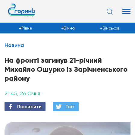
Рівне
Війна
Військові
Новина
Новини
На фронті загинув 21-річний
Михайло Ошурко із Зарічненського
району
21:45, 26 Січня
Поширити
Твiт