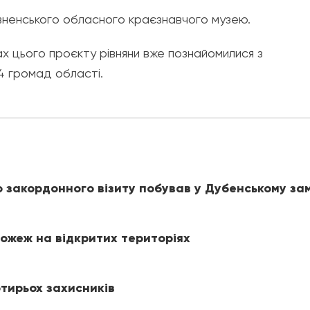
Рівненського обласного краєзнавчого музею.
х цього проєкту рівняни вже познайомилися з
 громад області.
о закордонного візиту побував у Дубенському за
пожеж на відкритих територіях
тирьох захисників