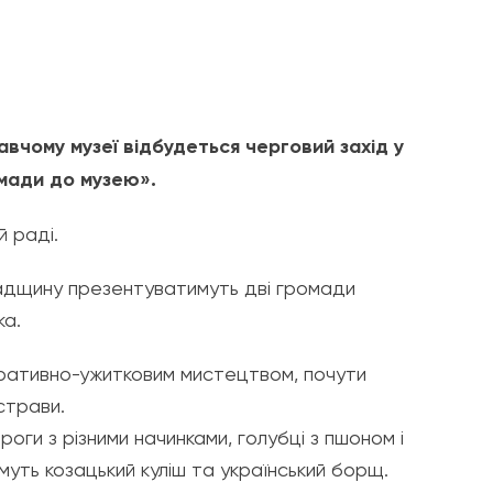
авчому музеї відбудеться черговий захід у
мади до музею».
й раді.
адщину презентуватимуть дві громади
ка.
оративно-ужитковим мистецтвом, почути
страви.
оги з різними начинками, голубці з пшоном і
имуть козацький куліш та український борщ.