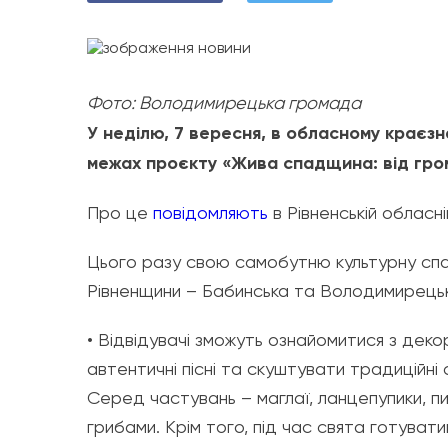
Фото: Володимирецька громада
У неділю, 7 вересня, в обласному краєзн
межах проєкту «Жива спадщина: від гро
Про це
повідомляють
в Рівненській обласні
Цього разу свою самобутню культурну сп
Рівненщини – Бабинська та Володимирець
• Відвідувачі зможуть ознайомитися з дек
автентичні пісні та скуштувати традиційні 
Серед частувань – маглаї, ланцепупики, пир
грибами. Крім того, під час свята готуват