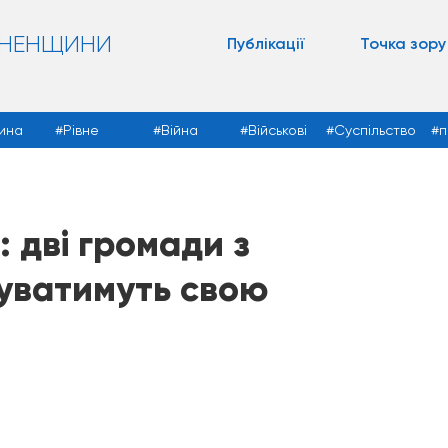
ВНЕНЩИНИ
Публікації
Точка зору
ина
Рівне
Війна
Військові
Суспільство
п
 дві громади з
уватимуть свою