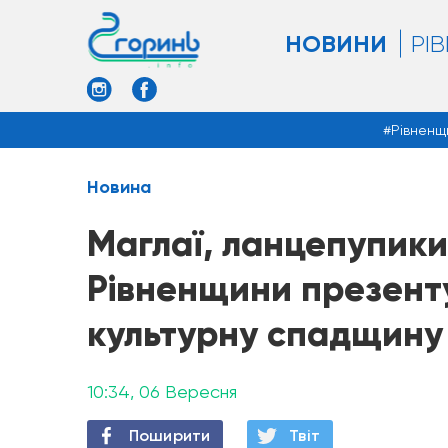
НОВИНИ
РІ
Рівненщ
Новина
Маглаї, ланцепупики:
Рівненщини презент
культурну спадщину
10:34, 06 Вересня
Поширити
Твiт