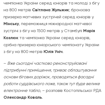
чемпіонка України серед юніорів та молоді з бігу
на 800 метрів
Світлана Жульжик
; бронзова
призерка матчевих зустрічей серед юніорів у
Мінську
, переможниця міжнародної матчевої
зустрічі з бігу на 1500 метрів у Стамбулі
Марія
Козлюк
та чемпіонка України серед юніорів,
срібна призерка юніорського чемпіонату України
з бігу на 800 метрів
Юлія Уніч
.
–
Вже сьогодні частково реконструйовані
підтрибунні приміщення, триває облаштування
основи бігових доріжок, проводяться фасадні
роботи суддівського ложе, також тут буде велике
електронне табло
, – розповів Костопільської РДА
Олександр Коваль
.