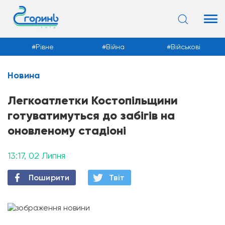
Рівне
Війна
Військові
Новина
Новини
Легкоатлетки Костопільщини
готуватимуться до забігів на
оновленому стадіоні
13:17, 02 Липня
Поширити
Твiт