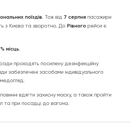
іональних поїздів
. Тож від
7 серпня
пасажири
ть з Києва та зворотно. До
Рівного
рейси є
% місць
.
поїзди проходять посилену дезінфекційну
гади забезпечені засобами індивідуального
 медогляд.
повинні вдягти захисну маску, а також пройти
л та при посадці до вагона.