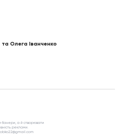
у та Олега Іванченко
 банери, а й створювати
вність реклами.
asobko22@gmail.com