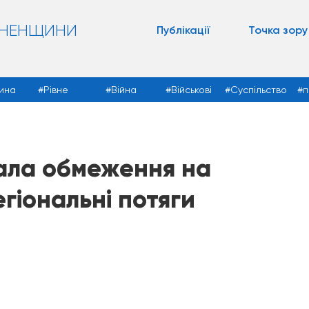
ВНЕНЩИНИ
Публікації
Точка зору
ина
Рівне
Війна
Військові
Суспільство
п
вала обмеження на
гіональні потяги