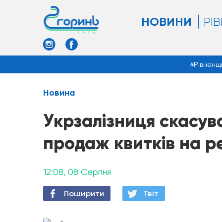
НОВИНИ
РІ
Рівненщ
Новина
Укрзалізниця скасу
продаж квитків на ре
12:08, 08 Серпня
Поширити
Твiт