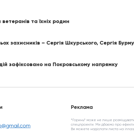
 ветеранів та їхніх родин
ох захисників – Сергія Шкурського, Сергія Бурм
 дій зафіксовано на Покровському напрямку
и
Реклама
*Горинь* може не лише розміщувати
fo@gmail.com
спецпроекти. Ми дбаємо про ефекти
Ви можете надіслати листа на inn