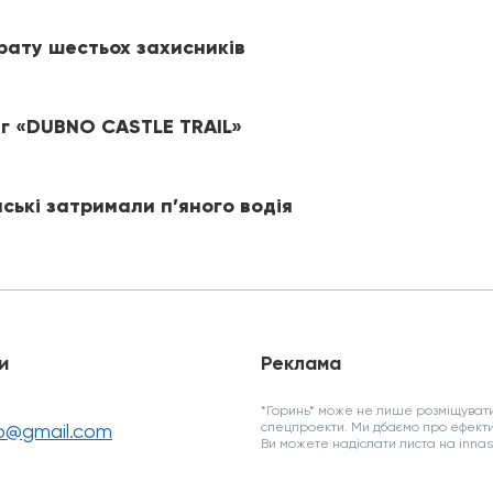
рату шестьох захисників
іг «DUBNO CASTLE TRAIL»
йські затримали п’яного водія
и
Реклама
*Горинь* може не лише розміщувати
fo@gmail.com
спецпроекти. Ми дбаємо про ефекти
Ви можете надіслати листа на inn