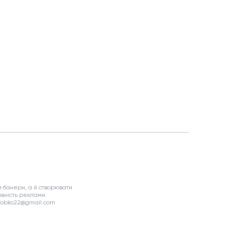
 банери, а й створювати
вність реклами.
asobko22@gmail.com