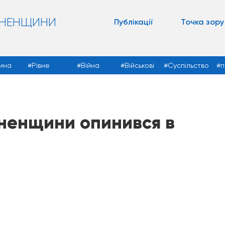
ВНЕНЩИНИ
Публікації
Точка зору
ина
Рівне
Війна
Військові
Суспільство
п
вненщини опинився в