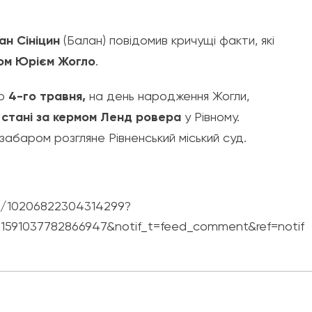
ан Сініцин
(Балан) повідомив кричущі факти, які
ом Юрієм Жогло
.
що
4-го травня,
на день народження Жогли,
 стані за кермом Ленд
ровера
у Рівному.
забаром розгляне Рівненський міський суд.
s/10206822304314299?
1591037782866947&notif_t=feed_comment&ref=notif