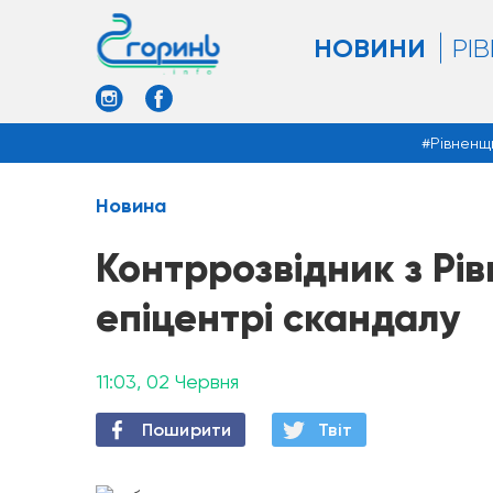
НОВИНИ
РІ
Рівненщ
Новина
Контррозвідник з Рі
епіцентрі скандалу
11:03, 02 Червня
Поширити
Твiт