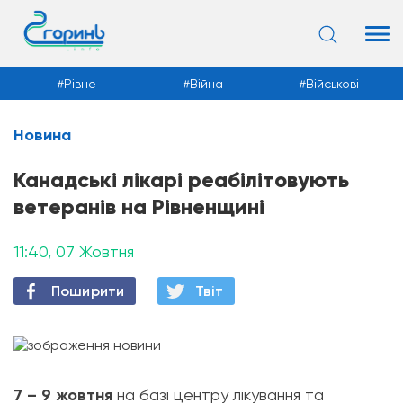
Рівне
Війна
Військові
Новина
Новини
Канадські лікарі реабілітовують
ветеранів на Рівненщині
11:40, 07 Жовтня
Поширити
Твiт
7 – 9 жовтня
на базі центру лікування та