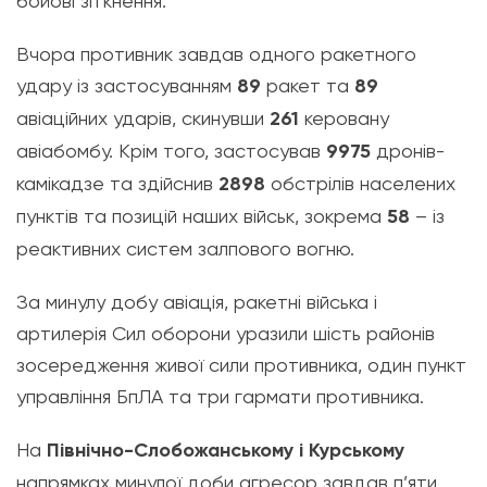
бойові зіткнення.
Вчора противник завдав одного ракетного
удару із застосуванням
89
ракет та
89
авіаційних ударів, скинувши
261
керовану
авіабомбу. Крім того, застосував
9975
дронів-
камікадзе та здійснив
2898
обстрілів населених
пунктів та позицій наших військ, зокрема
58
– із
реактивних систем залпового вогню.
За минулу добу авіація, ракетні війська і
артилерія Сил оборони уразили шість районів
зосередження живої сили противника, один пункт
управління БпЛА та три гармати противника.
На
Північно-Слобожанському і Курському
напрямках минулої доби агресор завдав п’яти