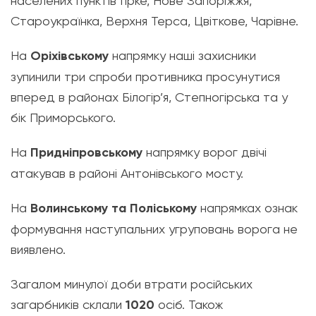
населених пунктів Гірке, Нове Запоріжжя,
Староукраїнка, Верхня Терса, Цвіткове, Чарівне.
На
Оріхівському
напрямку наші захисники
зупинили три спроби противника просунутися
вперед в районах Білогір’я, Степногірська та у
бік Приморського.
На
Придніпровському
напрямку ворог двічі
атакував в районі Антонівського мосту.
На
Волинському та Поліському
напрямках ознак
формування наступальних угруповань ворога не
виявлено.
Загалом минулої доби втрати російських
загарбників склали
1020
осіб. Також