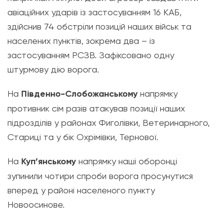
авіаційних ударів із застосуванням 16 КАБ,
здійснив 74 обстріли позицій наших військ та
населених пунктів, зокрема два – із
застосуванням РСЗВ. Зафіксовано одну
штурмову дію ворога.
На
Південно-Слобожанському
напрямку
противник сім разів атакував позиції наших
підрозділів у районах Фиголівки, Ветеринарного,
Стариці та у бік Охрімівки, Тернової.
На
Куп’янському
напрямку наші оборонці
зупинили чотири спроби ворога просунутися
вперед у районі населеного пункту
Новоосинове.