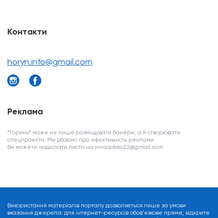
Контакти
horyn.info@gmail.com
Реклама
*Горинь* може не лише розміщувати банери, а й створювати
спецпроекти. Ми дбаємо про ефективність реклами.
Ви можете надіслати листа на innasobko22@gmail.com
Використання матеріалів порталу дозволяється лише за умови
вказання джерела: для інтернет-ресурсів обов’язкове пряме, відкрите