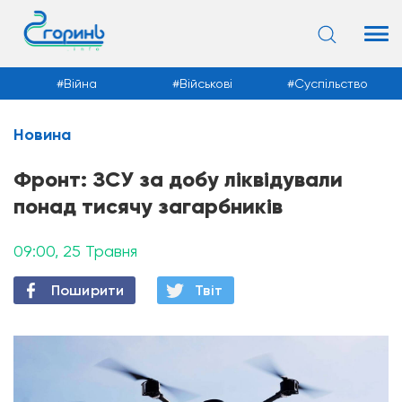
Війна
Військові
Суспільство
Новина
Новини
Фронт: ЗСУ за добу ліквідували
понад тисячу загарбників
09:00, 25 Травня
Поширити
Твiт