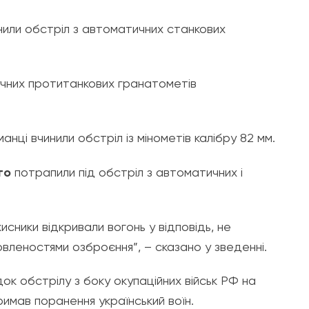
инили обстріл з автоматичних станкових
учних протитанкових гранатометів
манці вчинили обстріл із мінометів калібру 82 мм.
го
потрапили під обстріл з автоматичних і
исники відкривали вогонь у відповідь, не
леностями озброєння”, – сказано у зведенні.
док обстрілу з боку окупаційних військ РФ на
римав поранення український воїн.