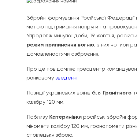
Збройні формування Російської Федерації й
метою підтримання напруги та провокуванн
Упродовж минулої доби, 19 жовтня, російсь
режим припинення вогню
, з них чотири р
домовленостями озброєння.
Про це повідомляє пресцентр командуванн
ранковому
зведенні
.
Позиції українських воїнів біля
Гранітного
т
калібру 120 мм.
Поблизу
Катеринівки
російські збройні фо
міномети калібру 120 мм, гранатомети різн
стрілецьку зброю.