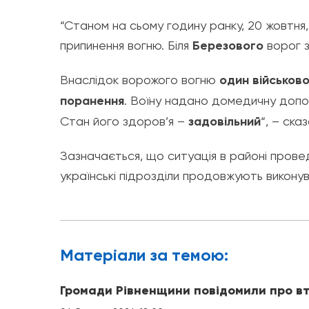
“Станом на сьому годину ранку, 20 жовтн
припинення вогню. Біля
Березового
ворог з
Внаслідок ворожого вогню
один військов
поранення
. Воїну надано домедичну допо
Стан його здоров’я –
задовільний
“, – ска
Зазначається, що ситуація в районі про
українські підрозділи продовжують виконув
Матерiали за темою:
Громади Рівненщини повідомили про вт