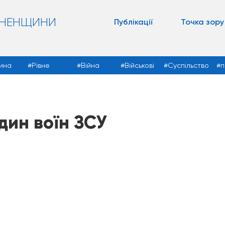
ВНЕНЩИНИ
Публікації
Точка зору
ина
Рівне
Війна
Військові
Суспільство
п
один воїн ЗСУ