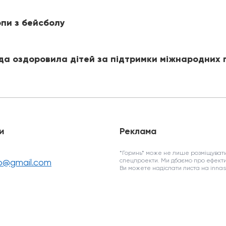
пи з бейсболу
ада оздоровила дітей за підтримки міжнародних 
и
Реклама
*Горинь* може не лише розміщувати
fo@gmail.com
спецпроекти. Ми дбаємо про ефекти
Ви можете надіслати листа на inn