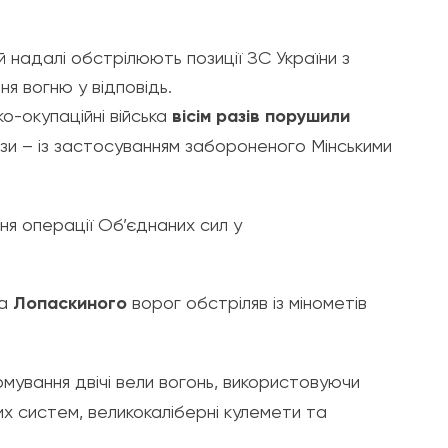
 надалі обстрілюють позиції ЗС України з
я вогню у відповідь.
ко-окупаційні війська
вісім разів порушили
ази – із застосуванням забороненого Мінськими
я операції Об’єднаних сил у
а
Лопаскиного
ворог обстріляв із мінометів
рмування двічі вели вогонь, використовуючи
их систем, великокаліберні кулемети та