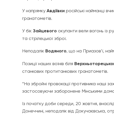
У напрямку
Авдіївки
російські найманці вч
гранатометів.
У бік
Зайцевого
окупанти вели вогонь із р
та стрілецької зброї.
Неподалік
Водяного
, що на Приазов’ї, най
Позиції наших воїнів біля
Верхньоторецько
станкових протитанкових гранатометів.
“На збройні провокації противника наші зах
застосовуючи заборонене Мінськими домов
Із початку доби середи, 20 жовтня, внаслі
Донеччині, неподалік від Докучаєвська, от