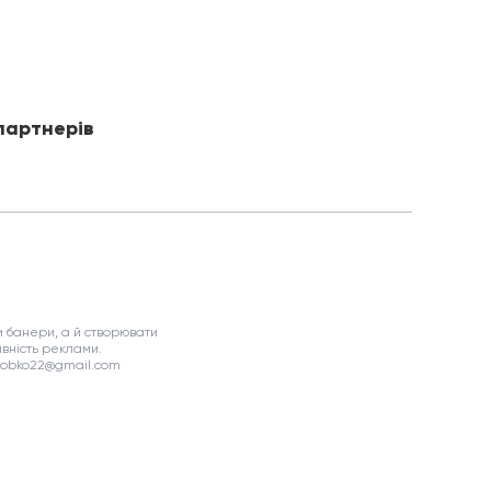
партнерів
 банери, а й створювати
вність реклами.
asobko22@gmail.com