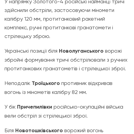
У напрямку Золотого-4 російські найманці тричі
здійснили обстріли, застосовуючи міномети
калібру 120 мм, протитанковий ракетний
комплекс, ручні протитанкові гранатомети і
стрілецьку зброю.
Українські позиції біля
Новолуганського
ворожі
збройні формування тричі обстрілювали з ручних
протитанкових гранатометів і стрілецької зброї.
Неподалік
Троїцького
противник відкривав
вогонь із мінометів калібру 82 мм.
У бік
Причепилівки
російсько-окупаційні війська
вели обстріл зі стрілецької зброї.
Біля
Новотошківського
ворожий вогонь