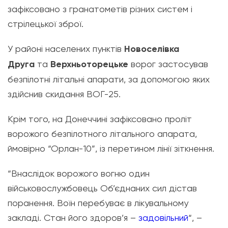
зафіксовано з гранатометів різних систем і
стрілецької зброї.
У районі населених пунктів
Новоселівка
Друга
та
Верхньоторецьке
ворог застосував
безпілотні літальні апарати, за допомогою яких
здійснив скидання ВОГ-25.
Крім того, на Донеччині зафіксовано проліт
ворожого безпілотного літального апарата,
ймовірно “Орлан-10”, із перетином лінії зіткнення.
“Внаслідок ворожого вогню один
військовослужбовець Об’єднаних сил дістав
поранення. Воїн перебуває в лікувальному
закладі. Стан його здоров’я –
задовільний
“, –