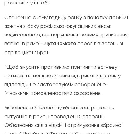
розповіли у штабі.
Станом на сьому годину ранку з початку доби 21
жовтня з боку російсько-окупаційних військ
зафіксовано одне порушення режиму припинення
вогню: в районі
Луганського
ворог вів вогонь зі
стрілецької зброї.
“Щоб змусити противника припинити вогневу
активність, наші захисники відкривали вогонь у
відповідь, не застосовуючи заборонене
Мінськими домовленостями озброєння.
Українські військовослужбовці контролюють
ситуацію в районі проведення операції
Об’єднаних сил з відсічі і стримування збройної
агресії Російської Федерації”, – сказано у