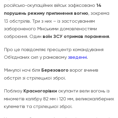
російсько-окупаційних військ зафіксовано
14
порушень режиму припинення вогню
, зокрема
13 обстрілів. Три з них – із застосуванням
забороненого Мінськими домовленостями
озброєння. Один
воїн ЗСУ отримав поранення
.
Про це повідомляє пресцентр командування
Об’єднаних сил у ранковому
зведенні
.
Минулої ночі біля
Березового
ворог вчинив
обстріл зі стрілецької зброї.
Поблизу
Красногорівки
окупанти вели вогонь із
мінометів калібру 82 мм і 120 мм, великокаліберних
кулеметів та стрілецької зброї.