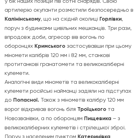
у бік наших позицій пів сотні снарядів. Свою
артилерію окупанти розмістили безпосередньо в
Калінінському
, що на східній околиці
Горлівки
,
поруч з будинками цивільних мешканців. Три рази,
впродовж доби, агресор вів вогонь по
оборонцях
Кримського
застосувавши при цьому
міномети калібрів 120 мм і 82 мм, станкові
протитанкові гранатомети та великокаліберні
кулемети.
Аналогічні види мінометів та великокаліберні
кулемети російські найманці задіяли на підступах
до
Попасної.
Також з мінометів калібру 120 мм
ворог відкривав вогонь біля
Троїцького
та
Новозванівки, а по оборонцям
Пищевика
– з
великокаліберних кулеметів і стрілецької зброї.
Поруч з населеним пунктом
Катеринівка