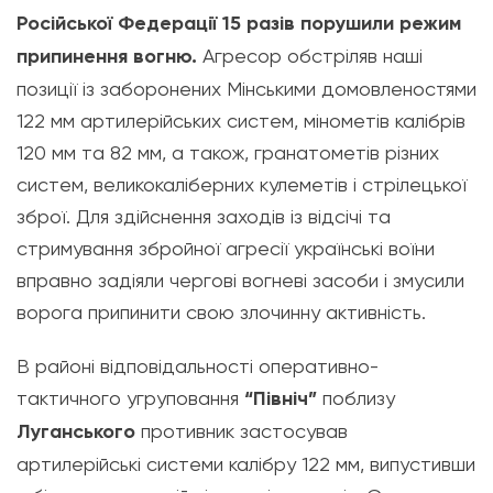
Російської Федерації 15 разів порушили режим
припинення вогню.
Агресор обстріляв наші
позиції із заборонених Мінськими домовленостями
122 мм артилерійських систем, мінометів калібрів
120 мм та 82 мм, а також, гранатометів різних
систем, великокаліберних кулеметів і стрілецької
зброї. Для здійснення заходів із відсічі та
стримування збройної агресії українські вої
ни
вправно задіяли чергові вогневі засоби і змусили
ворога припинити свою злочинну активність.
В районі відповідальності оперативно-
тактичного угруповання
“Північ”
поблизу
Луганського
противник застосував
артилерійські системи калібру 122 мм, випустивши