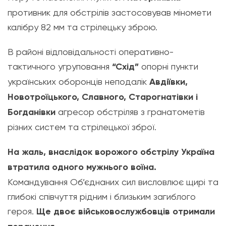
противник для обстрілів застосовував міномети
калібру 82 мм та стрілецьку зброю.
В районі відповідальності оперативно-
тактичного угруповання
“Схід”
опорні пункти
українських оборонців неподалік
Авдіївки,
Новотроїцького, Славного, Старогнатівки і
Богданівки
агресор обстріляв з гранатометів
різних систем та стрілецької зброї.
На жаль, внаслідок ворожого обстрілу Україна
втратила одного мужнього воїна.
Командування Об’єднаних сил висловлює щирі та
глибокі співчуття рідним і близьким загиблого
героя.
Ще двоє військовослужбовців отримали