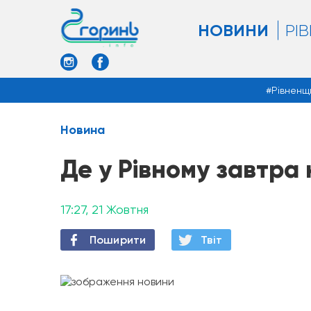
НОВИНИ
РІ
Рівненщ
Новина
Де у Рівному завтра 
17:27, 21 Жовтня
Поширити
Твiт