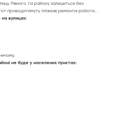
улиць Рівного та району залишиться без
го» проводитимуть планові ремонтні роботи. .
 на вулицях:
ничому.
айоні не буде у населених пунктах: