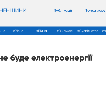
ВНЕНЩИНИ
Публікації
Точка зору
ина
Рівне
Війна
Військові
Суспільство
п
не буде електроенергії