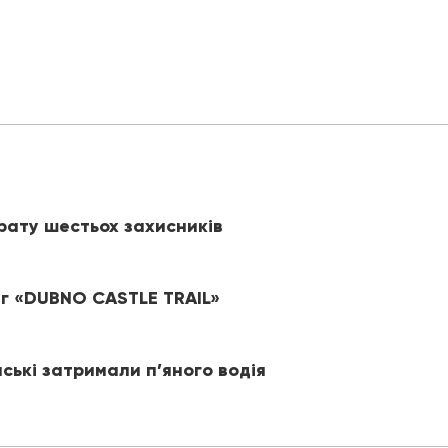
рату шестьох захисників
іг «DUBNO CASTLE TRAIL»
йські затримали п’яного водія