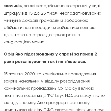
злочинів
, за які передбачено покарання у виді
штрафу від 15 до 25 тисяч неоподатковуваних
мінімумів доходів громадян із забороною
обіймати певні посади чи займатися певною
діяльністю на строк до трьох років з
конфіскацією майна.
Офіційно підозрюваних у справі за понад 2
роки розслідування так і не з’явилося.
15 жовтня 2020-го кримінальне провадження
закрив начальник 4 відділу розслідування
кримінальних проваджень СУ Офісу великих
платників податків ДФС Іщук Н.О. за відсутністю
складу злочину. Але прокурор постанову
начальника відділу ДФС скасував, після чого суд