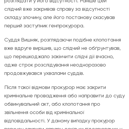
розглядати у його відсутності. Раніше цей
слідчий вже закривав справу за відсутності
складу злочину, але його постанову скасував
перший заступник генпрокурора.
Суддя Вишняк, розглядаючи подібне клопотання
вже вдруге вирішив, що слідчий не обґрунтував,
що перешкоджало закінчити слідчі дії вчасно,
адже строк розслідування неодноразово
продовжувався ухвалами суддів.
Після такої відмови прокурор має закрити
кримінальне провадження або направити до суду
обвинувальний акт, або клопотання про
звільнення особи від кримінальної
відповідальності. У даному випадку прокурор
повинен закрити справу, оскільки підозрюваних у