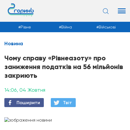
Рівне
Війна
Військові
Новина
Новини
Чому справу «Рівнеазоту» про
заниження податків на 56 мільйонів
закриють
14:06, 04 Жовтня
Поширити
Твiт