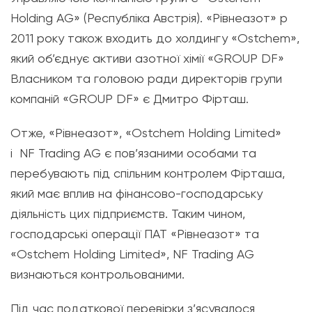
Holding AG» (Республіка Австрія). «Рівнеазот» p
2011 року також входить до холдингу «Ostchem»,
який об’єднує активи азотної хімії «GROUP DF»
Власником та головою ради директорів групи
компаній «GROUP DF» є Дмитро Фірташ.
Отже, «Рівнеазот», «Ostchem Holding Limited»
і NF Trading AG є пов’язаними особами та
перебувають під спільним контролем Фірташа,
який має вплив на фінансово-господарську
діяльність цих підприємств. Таким чином,
господарські операції ПАТ «Рівнеазот» та
«Ostchem Holding Limited», NF Trading AG
визнаються контрольованими.
Під час податкової перевірки з’ясувалося