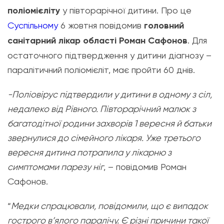
поліомієліту
у півторарічної дитини. Про це
Суспільному
6 жовтня повідомив
головний
санітарний лікар області Роман Сафонов
. Для
остаточного підтвердження у дитини діагнозу –
паралітичний поліомієліт, має пройти 60 днів.
-Поліовірус підтвердили у дитини в одному з сіл,
недалеко від Рівного. Півторарічний малюк з
багатодітної родини захворів 1 вересня й батьки
звернулися до сімейного лікаря. Уже третього
вересня дитина потрапила у лікарню з
симптомами парезу ніг
, – повідомив Роман
Сафонов.
“
Медки спрацювали, повідомили, що є випадок
гострого в’ялого паралічу. Є різні причини такої