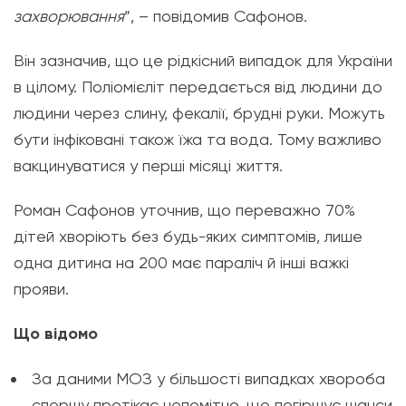
захворювання
”, – повідомив Сафонов.
Він зазначив, що це рідкісний випадок для України
в цілому. Поліомієліт передається від людини до
людини через слину, фекалії, брудні руки. Можуть
бути інфіковані також їжа та вода. Тому важливо
вакцинуватися у перші місяці життя.
Роман Сафонов уточнив, що переважно 70%
дітей хворіють без будь-яких симптомів, лише
одна дитина на 200 має параліч й інші важкі
прояви.
Що відомо
За даними МОЗ у більшості випадках хвороба
спершу протікає непомітно, що погіршує шанси