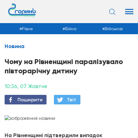
Рівне
Війна
Військові
Новина
Новини
Чому на Рівненщині паралізувало
півторарічну дитину
10:36, 07 Жовтня
Поширити
Твiт
На Рівненщині підтвердили випадок