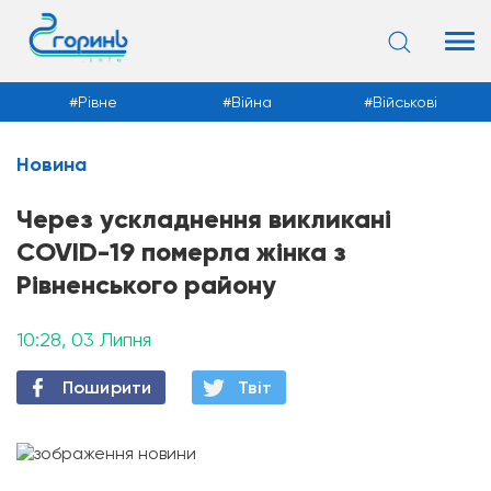
Рівне
Війна
Військові
Новина
Новини
Через ускладнення викликані
COVID-19 померла жінка з
Рівненського району
10:28, 03 Липня
Поширити
Твiт