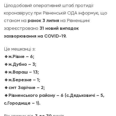
Цілодобовий оперативний штаб протидії
коронавірусу при Рівненській ОДА інформує, що
станом на
ранок 3 липня
на Рівненщині
зареєстровано
31 новий випадок
захворювання на COVID-19.
Це мешканці з:
🔹
м.Рівне – 6;
🔹
м.Дубно – 3;
🔹
м.Вараш – 13;
🔹
м.Березне – 1;
🔸
смт Зарічне – 2;
🔸
Рівненського району – 6 (с.Дядьковичі – 5,
с.Городище – 1).
Вік хворих від
років.