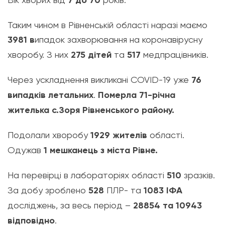
7 до 70
Таким чином в Рівненській області наразі маємо
3981 в
ипадок захворювання на коронавірусну
хворобу. З них
275 дітей
та
517
медпрацівників.
Через ускладнення викликані COVID-19 уже
76
випадків летальних
.
Померла 71-річна
жителька с.Зоря Рівненського району.
Подолали хворобу
1929 жителів
області.
Одужав
1 мешканець з міста Рівне.
На перевірці в лабораторіях області
510
зразків.
За добу зроблено
528
ПЛР- та
1083 ІФА
досліджень, за весь період –
28854 та 10943
відповідно
.