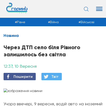
Рівне
Війна
Військові
Новина
Новини
Через ДТП село біля Рівного
залишилось без світла
12:37, 10 Вересня
Поширити
Твiт
Учора ввечері, 9 вересня, водій авто на іноземній