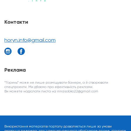
Контакти
horyn.info@gmail.com
Реклама
*Горинь* може не лише розміщувати банери, а й створювати
спецпроекти. Ми дбаємо про ефективність реклами.
Ви можете надіслати листа на innasobko22@gmail.com
Використання матеріалів порталу дозволяється лише за умови
вказання джерела: для інтернет-ресурсів обов’язкове пряме, відкрите