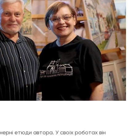
нерні етюди автора. У своїх роботах він