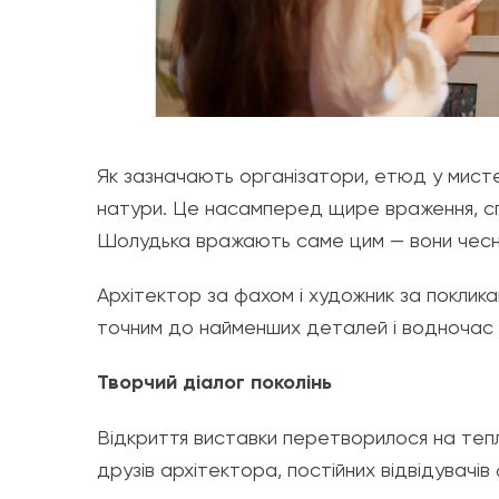
Як зазначають організатори, етюд у мисте
натури. Це насамперед щире враження, сп
Шолудька вражають саме цим — вони чесні,
Архітектор за фахом і художник за поклика
точним до найменших деталей і водночас 
Творчий діалог поколінь
Відкриття виставки перетворилося на теплу
друзів архітектора, постійних відвідувачів