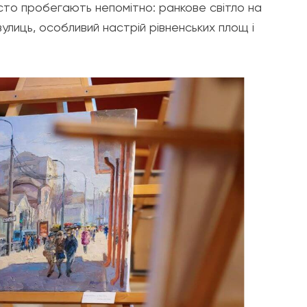
часто пробегають непомітно: ранкове світло на
лиць, особливий настрій рівненських площ і