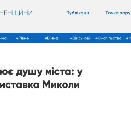
ВНЕНЩИНИ
Публікації
Точка зору
ина
Рівне
Війна
Військові
Суспільство
п
ює душу міста: у
виставка Миколи