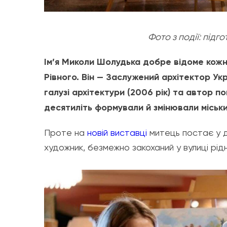
Фото з події: підг
Ім’я Миколи Шолудька добре відоме кожн
Рівного. Він — Заслужений архітектор Укр
галузі архітектури (2006 рік) та автор п
десятиліть формували й змінювали міськ
Проте на
новій виставці
митець постає у д
художник, безмежно закоханий у вулиці рід