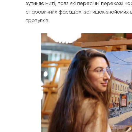
зупиняє миті, повз які пересічні перехожі 
старовинних фасадах, затишок знайомих ву
провулків.