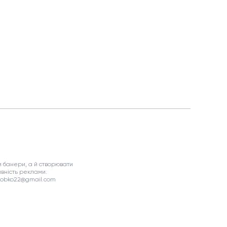
 банери, а й створювати
вність реклами.
asobko22@gmail.com