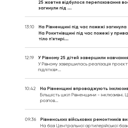
25 жовтня відбулося перепоховання вось
загинули під ...
13:10
На Рівненщині під час пожежі загинула
На Рокитнівщині під час пожежі у при
тіло п'ятирі...
12:19
У Рівному 25 дітей завершили навчання
У Рівному завершилась реалізація проєк
підлітків»...
10:42
На Рівненщині впроваджують інклюзив
Більшість шкіл Рівненщини - інклюзивні.
розпов...
09:36
Рівненських військових ремонтників 
На базі Центральної артилерійської ба