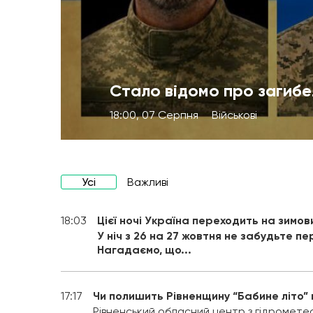
Стало відомо про загибе
18:00, 07 Серпня
Військові
Усі
Важливі
18:03
Цієї ночі Україна переходить на зимов
У ніч з 26 на 27 жовтня не забудьте п
Нагадаємо, що...
17:17
Чи полишить Рівненщину “Бабине літо”
Рівненський обласний центр з гідромете