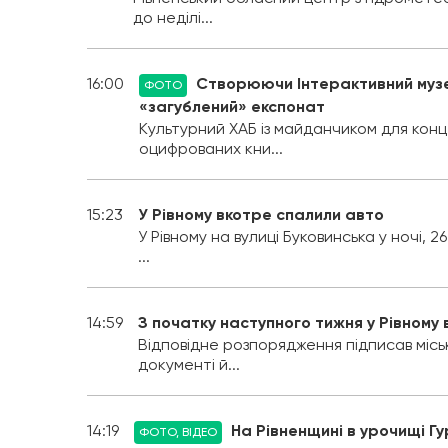
до неділі...
16:00
Створюючи Інтерактивний музей
ФОТО
«загублений» експонат
Культурний ХАБ із майданчиком для конц
оцифрованих кни...
15:23
У Рівному вкотре спалили авто
У Рівному на вулиці Буковинська у ночі, 
...
14:59
З початку наступного тижня у Рівному 
Відповідне розпорядження підписав місь
документі й...
14:19
На Рівненщині в урочищі Гу
ФОТО, ВІДЕО