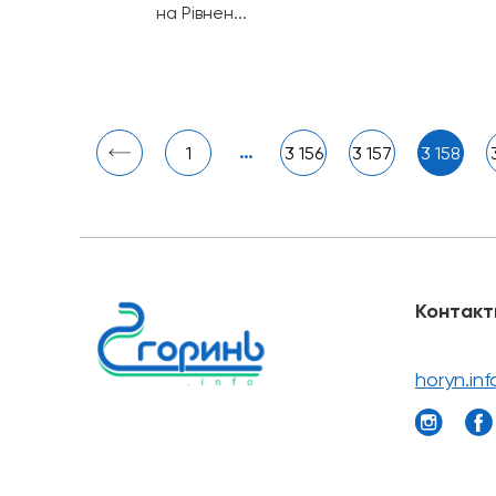
на Рівнен...
…
1
3 156
3 157
3 158
Контакт
horyn.in