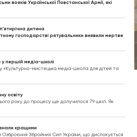
ми вояків Української Повстанської Армії, які
 п’ятирічна дитина
ватному господарстві рятувальники виявили мертве
 у першій медіа-школі
ту «Культурно-мистецька медіа-школа для дітей та
ну освіту
 Цього року до процесу ще долучилося 79 шкіл. Як
визнали кращими
зи Озброєння Збройних Сил України, що дислокується