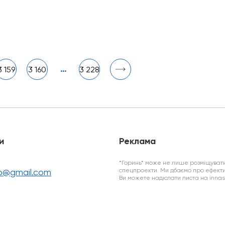
…
3 159
3 160
3 228
и
Реклама
*Горинь* може не лише розміщувати
fo@gmail.com
спецпроекти. Ми дбаємо про ефекти
Ви можете надіслати листа на inn