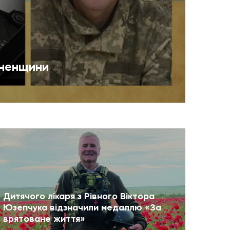
вненщини
Дитячого лікаря з Рівного Віктора
Юзепчука відзначили медаллю «За
врятоване життя»