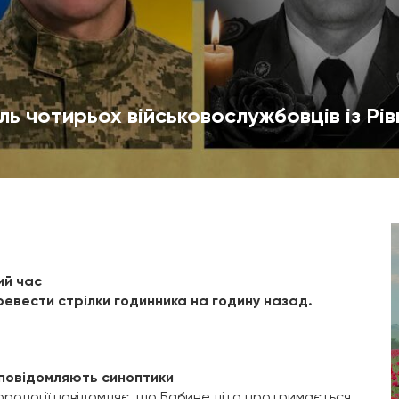
ль чотирьох військовослужбовців із Рі
ий час
еревести стрілки годинника на годину назад.
 повідомляють синоптики
орології повідомляє, що Бабине літо протримається