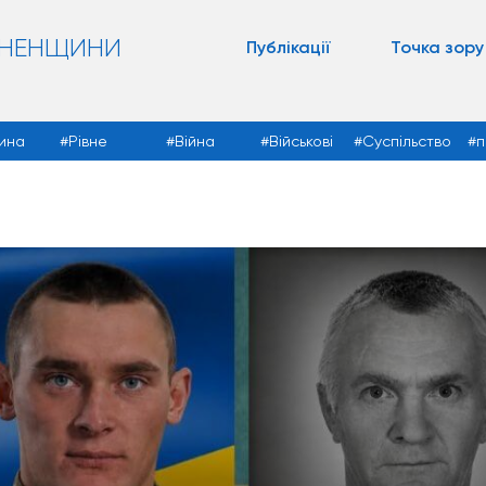
ВНЕНЩИНИ
Публікації
Точка зору
ина
Рівне
Війна
Військові
Суспільство
п