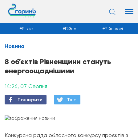
Рівне
Війна
Військові
Новина
Новини
8 об’єктів Рівненщини стануть
енергоощаднішими
14:26, 07 Серпня
Поширити
Твiт
Конкурсна рада обласного конкурсу проєктів з