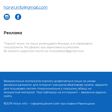
horyn.info@gmail.com
Реклама
*Горинь* може не лише розміщувати банери, а й створювати
спецпроекти. Ми дбаємо про ефективність реклами.
Ви можете надіслати листа на innasobko22@gmail.com
Використання матеріалів порталу дозволяється лише за умови
вказання джерела: для інтернет-ресурсів обов’язкове пряме, відкрите
для пошукових систем гіперпосилання у першому абзаці на
конкретний матеріал. При публікації не в Інтернеті – вказання адреси
сайту.
©2019. Horyn.info – інформаційний сайт про новини Рівненщини.