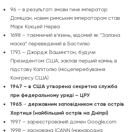
96 – в результаті змови гине імператор
Доміціан, новим римським імператором став
Марк Кокцей Нерва
1698 – таємничий в’язень, відомий як “Залізна
маска” переведений в Бастилію
1793 – Джордж Вашингтон, будучи
Президентом США, заклав перший камінь в
підставу Капітолію (місцеперебування
Конгресу США)
1947 – в США утворена секретна служба
при федеральному уряді – ЦРУ
1965
–
державним заповідником став острів
Хортиця (найбільший острів на Дніпрі)
1997 – зареєстрований домен Google.com
1998 – заснована ICANN (міжнародна