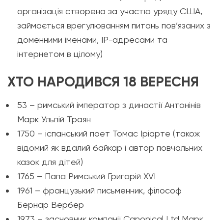
організація створена за участю уряду США,
займається врегулюванням питань пов’язаних з
доменними іменами, IP-адресами та
інтернетом в цілому)
ХТО НАРОДИВСЯ 18 ВЕРЕСНЯ
53 – римський імператор з династії Антонінів
Марк Ульпій Траян
1750 – іспанський поет Томас Іріарте (також
відомий як вдалий байкар і автор повчальних
казок для дітей)
1765 – Папа Римський Григорій XVI
1961 – французький письменник, філософ
Бернар Вербер
1973 – засновник компанії Canonical Ltd Марк