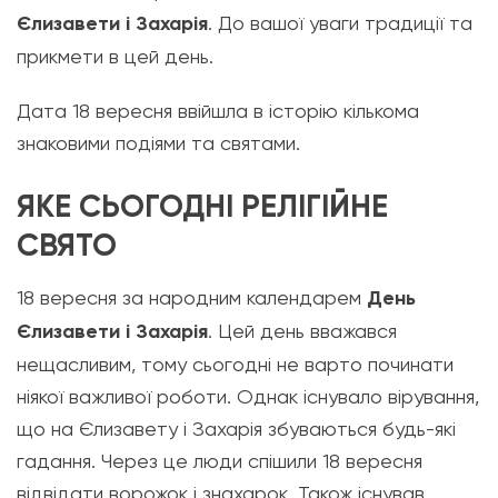
Єлизавети і Захарія
. До вашої уваги традиції та
прикмети в цей день.
Дата 18 вересня ввійшла в історію кількома
знаковими подіями та святами.
ЯКЕ СЬОГОДНІ РЕЛІГІЙНЕ
СВЯТО
18 вересня за народним календарем
День
Єлизавети і Захарія
. Цей день вважався
нещасливим, тому сьогодні не варто починати
ніякої важливої роботи. Однак існувало вірування,
що на Єлизавету і Захарія збуваються будь-які
гадання. Через це люди спішили 18 вересня
відвідати ворожок і знахарок. Також існував