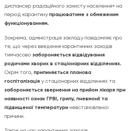
диспансер радіаційного захисту населення» на
період карантину
працюватиме з обмеженим
функціонуванням.
Зокрема, адміністрація закладу повідомляє про
те, що через введення карантинних заходів
тимчасово
забороняється відвідування
родичами хворих в стаціонарних відділеннях.
Окрім того,
припиняється планова
госпіталізація
у стаціонарних відділеннях та
забороняється звернення на прийом лікаря при
наявності ознак ГРВІ, грипу, пневмонії та
підвищеної температури
невстановленої
причини.
Також на час карантинних заходів