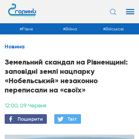
Рівне
Війна
Військові
Новина
Новини
Земельний скандал на Рівненщині:
заповідні землі нацпарку
«Нобельський» незаконно
переписали на «своїх»
12:00, 09 Червня
Поширити
Твiт