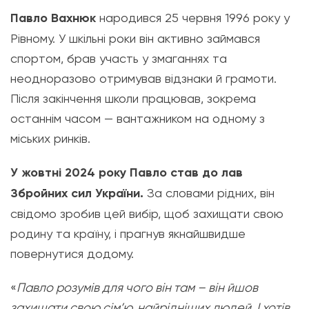
Павло Вахнюк
народився 25 червня 1996 року у
Рівному. У шкільні роки він активно займався
спортом, брав участь у змаганнях та
неодноразово отримував відзнаки й грамоти.
Після закінчення школи працював, зокрема
останнім часом — вантажником на одному з
міських ринків.
У жовтні 2024 року Павло став до лав
Збройних сил України.
За словами рідних, він
свідомо зробив цей вибір, щоб захищати свою
родину та країну, і прагнув якнайшвидше
повернутися додому.
«
Павло розумів для чого він там – він йшов
захищати свою сім’ю, найрідніших людей. І хотів