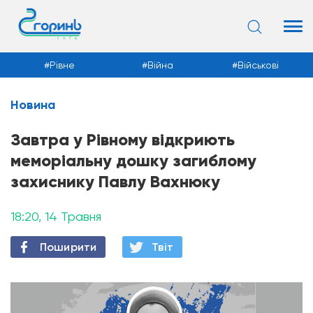
Рівне
Війна
Військові
Новина
Новини
Завтра у Рівному відкриють
меморіальну дошку загиблому
захиснику Павлу Вахнюку
18:20, 14 Травня
Поширити
Твiт