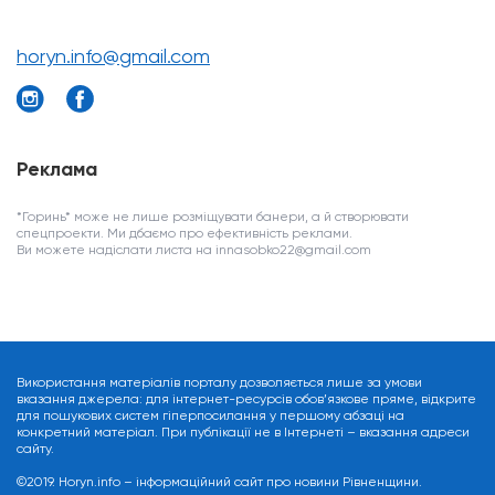
horyn.info@gmail.com
Реклама
*Горинь* може не лише розміщувати банери, а й створювати
спецпроекти. Ми дбаємо про ефективність реклами.
Ви можете надіслати листа на innasobko22@gmail.com
Використання матеріалів порталу дозволяється лише за умови
вказання джерела: для інтернет-ресурсів обов’язкове пряме, відкрите
для пошукових систем гіперпосилання у першому абзаці на
конкретний матеріал. При публікації не в Інтернеті – вказання адреси
сайту.
©2019. Horyn.info – інформаційний сайт про новини Рівненщини.